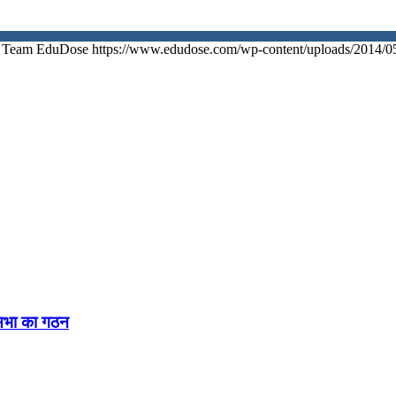
Team EduDose
https://www.edudose.com/wp-content/uploads/2014/0
नसभा का गठन