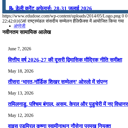
📝 डेली करेंट अफेयर्स: 28-31 जुलाई 2026
कंप्यूटर
https://www.edudose.com/wp-content/uploads/2014/05/Logo.png
0
0
July 28, 2026
22:42:01
65वां राष्ट्रमंडल संसदीय सम्मेलन हैलिफ़ैक्स में आयोजित किया गया
अंग्रेजी
📝 डेली करेंट अफेयर्स: 25-27 जुलाई 2026
नवीनतम सामायिक आलेख
July 25, 2026
मॉक टेस्ट
June 7, 2026
📝 डेली करेंट अफेयर्स: 22-24 जुलाई 2026
वित्तीय वर्ष 2026-27 की दूसरी द्विमासिक मौद्रिक नीति समीक्षा
टुडेज जीके
July 22, 2026
May 18, 2026
📝 डेली करेंट अफेयर्स: 19-21 जुलाई 2026
Menu
Menu
तीसरा ‘भारत-नॉर्डिक शिखर सम्मेलन’ ओस्लो में संपन्न
July 19, 2026
May 13, 2026
📝 डेली करेंट अफेयर्स: 16-18 जुलाई 2026
तमिलनाडु, पश्चिम बंगाल, असम, केरल और पुडुचेरी में नए विधा
July 16, 2026
May 12, 2026
📝 डेली करेंट अफेयर्स: 13-15 जुलाई 2026
वाइस एडमिरल कृष्णा स्वामीनाथन नौसेना प्रमुख नियुक्त