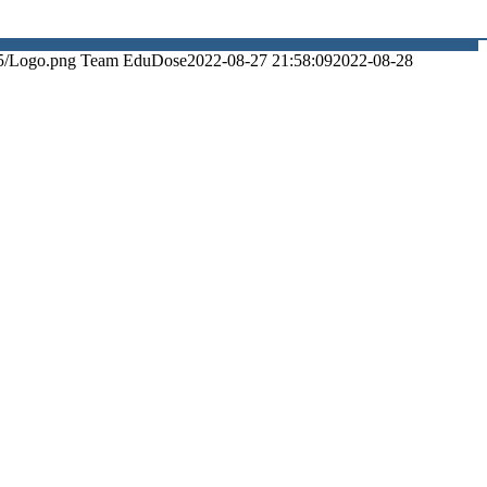
5/Logo.png
Team EduDose
2022-08-27 21:58:09
2022-08-28