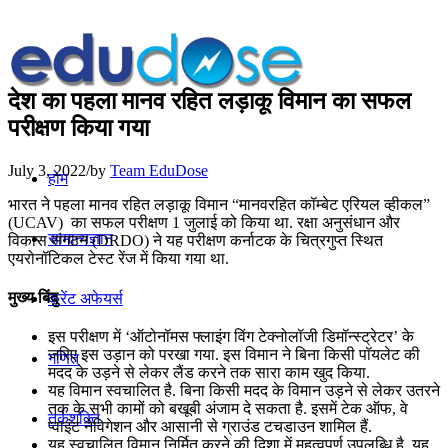
देश का पहला मानव रहित लड़ाकू विमान का सफल
परीक्षण किया गया
July 3, 2022
/
by
Team EduDose
होम
भारत ने पहला मानव रहित लड़ाकू विमान “मानवरहित कॉम्‍बेट एरियल व्‍हीकल”
(UCAV) का सफल परीक्षण 1 जुलाई को किया था. रक्षा अनुसंधान और
सामान्यज्ञान
विकास संगठन (DRDO) ने यह परीक्षण कर्नाटक के चित्रगुप्त स्थित
एयरोनॉटिकल टेस्ट रेंज में किया गया था.
मुख्य बिंदु
करेंट अफेयर्स
इस परीक्षण में ‘ऑटोनॉमस फ्लाइंग विंग टेक्नोलॉजी डिमॉन्स्ट्रेटर’ के
जरिए इस उड़ान को परखा गया. इस विमान ने बिना किसी पॉयलेट की
गणित
मदद के उड़ने से लेकर लैंड करने तक सारा काम खुद किया.
यह विमान स्‍वचालित है. बिना किसी मदद के विमान उड़ने से लेकर उतरने
तक के सभी कामों को बखूबी अंजाम दे सकता है. इसमें टेक ऑफ, वे
तर्कशक्ति
प्‍वाइंट नेविगेशन और आसानी से ग्राउंड टचडाउन शामिल हैं.
यह स्‍वचालित विमान निर्मित करने की दिशा में महत्‍वपूर्ण उपलब्धि है. यह