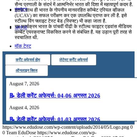
सैन्‍य प्रणाली के संदर्भ में आत्मनिर्भर भारत की दिशा में महत्वपूर्ण कदम है.
कंप्यूटर
इसके साथ ही भारत के गोपनीय मानवरहित कॉम्‍बेट एरियल व्‍हीकल
(UCAV) का सफल परीक्षण कर एक उपलब्धि प्राप्त कर ली है. इसे
स्‍टील्‍थ विंग फ्लाइट टेस्‍ट बेड (स्विफ्ट) भी कहा जाता है.
यह कार्यक्रम भारत के पांचवीं पीढी के स्‍टील्‍थ फाइटर एडवांस मीडियम
अंग्रेजी
कम्‍बेट एयरक्राफ्ट विकसित करने से संबंधित है. यह उड़ान पूरी तरह से
स्वचालित थी.
मॉक टेस्ट
कर्रेंट अफेयर्स होम
लेटेस्ट कर्रेंट अफेयर्स
टुडेज जीके
ऑनलाइन क्विज
Menu
Menu
August 7, 2026
📝 डेली करेंट अफेयर्स: 04-06 अगस्त 2026
August 4, 2026
📝 डेली करेंट अफेयर्स: 01-03 अगस्त 2026
https://www.edudose.com/wp-content/uploads/2014/05/Logo.png
0
July 31, 2026
0
Team EduDose
https://www.edudose.com/wp-