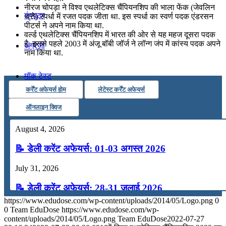
नीरज चोपड़ा ने विश्व एथलेटिक्स चैंपियनशिप की भाला फेंक (जेवलिन
कंप्यूटर
थ्रो) स्पर्धा में रजत पदक जीता था. इस स्पर्धा का स्वर्ण पदक एंडरसन
पीटर्स ने अपने नाम किया था.
वर्ल्ड एथलेटिक्स चैंपियनशिप में भारत की ओर से यह महज दूसरा पदक
है. इससे पहले 2003 में अंजू बॉबी जॉर्ज ने लॉन्ग जंप में कांस्य पदक अपने
अंग्रेजी
नाम किया था.
मॉक टेस्ट
कर्रेंट अफेयर्स होम
लेटेस्ट कर्रेंट अफेयर्स
टुडेज जीके
ऑनलाइन क्विज
August 4, 2026
Menu
Menu
📝 डेली करेंट अफेयर्स: 01-03 अगस्त 2026
July 31, 2026
📝 डेली करेंट अफेयर्स: 28-31 जुलाई 2026
https://www.edudose.com/wp-content/uploads/2014/05/Logo.png
0
July 28, 2026
0
Team EduDose
https://www.edudose.com/wp-
content/uploads/2014/05/Logo.png
Team EduDose
2022-07-27