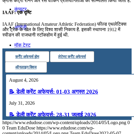
क्रॉस कंट्री रनिंग और रेस वॉकिंग प्रतियोगिताओं को सम्मिलित किया जाता है.
कंप्यूटर
IAAF: एक दृष्टि
IAAF (International Amateur Athletic Federation) फील्ड एथलेटिक्स
अंग्रेजी
और ट्रैक के खेल के लिए विश्व शासी निकाय है. इसकी स्थापना 1912 में
स्वीडन की राजधानी स्टॉकहोम में हुई थी.
मॉक टेस्ट
कर्रेंट अफेयर्स होम
लेटेस्ट कर्रेंट अफेयर्स
टुडेज जीके
ऑनलाइन क्विज
August 4, 2026
Menu
Menu
📝 डेली करेंट अफेयर्स: 01-03 अगस्त 2026
July 31, 2026
📝 डेली करेंट अफेयर्स: 28-31 जुलाई 2026
https://www.edudose.com/wp-content/uploads/2014/05/Logo.png
0
July 28, 2026
0
Team EduDose
https://www.edudose.com/wp-
content/uploads/2014/05/Logo.png
Team EduDose
2022-05-07