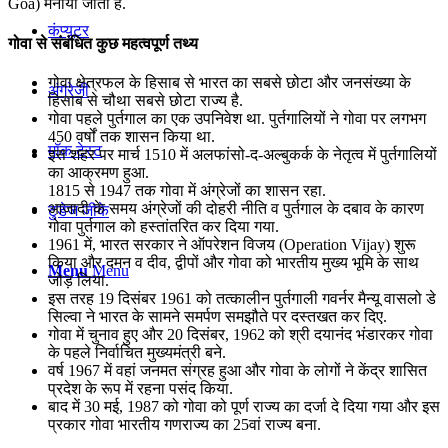
Goa) मनाया जाता है.
कंप्यूटर
गोवा से संबंधित कुछ महत्वपूर्ण तथ्य
गोवा क्षेत्रफल के हिसाब से भारत का सबसे छोटा और जनसंख्या के
अंग्रेजी
हिसाब से चौथा सबसे छोटा राज्य है.
गोवा पहले पुर्तगाल का एक उपनिवेश था. पुर्तगालियों ने गोवा पर लगभग
450 वर्षों तक शासन किया था.
मॉक टेस्ट
इस शहर पर मार्च 1510 में अलफांसो-द-अल्बुकर्क के नेतृत्व में पुर्तगालियों
का आक्रमण हुआ.
1815 से 1947 तक गोवा में अंग्रेजों का शासन रहा.
आजादी के समय अंग्रेजों की दोहरी नीति व पुर्तगाल के दबाव के कारण
टुडेज जीके
गोवा पुर्तगाल को हस्तांतरित कर दिया गया.
1961 में, भारत सरकार ने ऑपरेशन विजय (Operation Vijay) शुरू
किया और दमन व दीव, द्वीपों और गोवा को भारतीय मुख्य भूमि के साथ
Menu
Menu
जोड़ लिया.
इस तरह 19 दिसंबर 1961 को तत्कालीन पुर्तगाली गवर्नर मैन्यू वासलो डे
सिल्वा ने भारत के सामने समर्पण समझौते पर दस्तखत कर दिए.
गोवा में चुनाव हुए और 20 दिसंबर, 1962 को श्री दयानंद भंडारकर गोवा
के पहले निर्वाचित मुख्यमंत्री बने.
वर्ष 1967 में वहां जनमत संग्रह हुआ और गोवा के लोगों ने केंद्र शासित
प्रदेश के रूप में रहना पसंद किया.
बाद में 30 मई, 1987 को गोवा को पूर्ण राज्य का दर्जा दे दिया गया और इस
प्रकार गोवा भारतीय गणराज्य का 25वां राज्य बना.