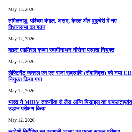
July 19, 2026
May 13, 2026
📝 डेली करेंट अफेयर्स: 16-18 जुलाई 2026
तमिलनाडु, पश्चिम बंगाल, असम, केरल और पुडुचेरी में नए
विधानसभा का गठन
May 12, 2026
वाइस एडमिरल कृष्णा स्वामीनाथन नौसेना प्रमुख नियुक्त
May 12, 2026
लेफ्टिनेंट जनरल एन एस राजा सुब्रमणि (सेवानिवृत्त) को नया C
नियुक्त किया गया
May 12, 2026
भारत ने MIRV तकनीक से लैस अग्नि मिसाइल का सफलतापूर्व
उड़ान परीक्षण किया
May 12, 2026
स्वदेशी निर्देशित बम प्रणाली ‘तारा’ का पहला सफल परीक्षण