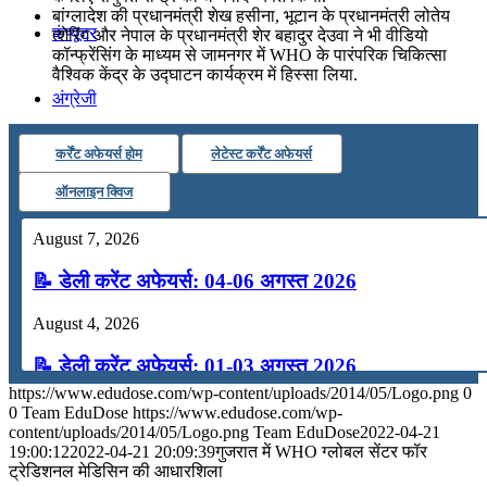
बांग्लादेश की प्रधानमंत्री शेख हसीना, भूटान के प्रधानमंत्री लोतेय
कंप्यूटर
त्शेरिंग और नेपाल के प्रधानमंत्री शेर बहादुर देउवा ने भी वीडियो
कॉन्फ्रेंसिंग के माध्यम से जामनगर में WHO के पारंपरिक चिकित्सा
वैश्विक केंद्र के उद्घाटन कार्यक्रम में हिस्सा लिया.
अंग्रेजी
कर्रेंट अफेयर्स होम
लेटेस्ट कर्रेंट अफेयर्स
मॉक टेस्ट
ऑनलाइन क्विज
टुडेज जीके
August 7, 2026
📝 डेली करेंट अफेयर्स: 04-06 अगस्त 2026
Menu
Menu
August 4, 2026
📝 डेली करेंट अफेयर्स: 01-03 अगस्त 2026
https://www.edudose.com/wp-content/uploads/2014/05/Logo.png
0
July 31, 2026
0
Team EduDose
https://www.edudose.com/wp-
content/uploads/2014/05/Logo.png
Team EduDose
2022-04-21
📝 डेली करेंट अफेयर्स: 28-31 जुलाई 2026
19:00:12
2022-04-21 20:09:39
गुजरात में WHO ग्लोबल सेंटर फॉर
ट्रेडिशनल मेडिसिन की आधारशिला