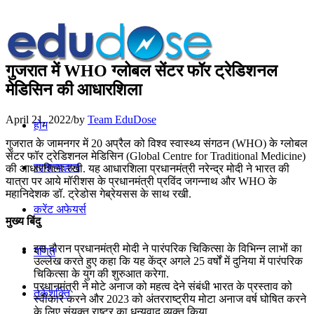
गुजरात में WHO ग्लोबल सेंटर फॉर ट्रेडिशनल
मेडिसिन की आधारशिला
April 21, 2022
/
by
Team EduDose
होम
गुजरात के जामनगर में 20 अप्रैल को विश्व स्वास्थ्य संगठन (WHO) के ग्लोबल
सेंटर फॉर ट्रेडिशनल मेडिसिन (Global Centre for Traditional Medicine)
सामान्यज्ञान
की आधारशिला रखी. यह आधारशिला प्रधानमंत्री नरेन्द्र मोदी ने भारत की
यात्रा पर आये मॉरीशस के प्रधानमंत्री प्रविंद जगन्नाथ और WHO के
महानिदेशक डॉ. ट्रेडोस गेब्रेयसस के साथ रखी.
करेंट अफेयर्स
मुख्य बिंदु
इस दौरान प्रधानमंत्री मोदी ने पारंपरिक चिकित्सा के विभिन्न लाभों का
गणित
उल्लेख करते हुए कहा कि यह केंद्र अगले 25 वर्षों में दुनिया में पारंपरिक
चिकित्सा के युग की शुरुआत करेगा.
प्रधानमंत्री ने मोटे अनाज को महत्व देने संबंधी भारत के प्रस्ताव को
तर्कशक्ति
स्वीकार करने और 2023 को अंतरराष्ट्रीय मोटा अनाज वर्ष घोषित करने
के लिए संयुक्त राष्ट्र का धन्यवाद व्यक्त किया.