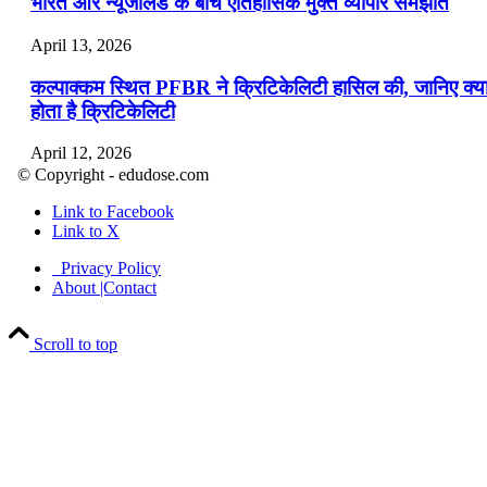
भारत और न्यूजीलैंड के बीच ऐतिहासिक मुक्त व्यापार समझौते
April 13, 2026
कल्पाक्कम स्थित PFBR ने क्रिटिकेलिटी हासिल की, जानिए क्य
होता है क्रिटिकेलिटी
April 12, 2026
© Copyright - edudose.com
भारत का त्रि-चरणीय परमाणु कार्यक्रम
Link to Facebook
Link to X
April 9, 2026
Privacy Policy
नासा का आर्टेमिस-2 मिशन: मनुष्य एक बार फिर से चंद्रमा के कर
About |Contact
पहुंचा
Scroll to top
April 7, 2026
वित्तीय वर्ष 2026-27 की पहली द्विमासिक मौद्रिक नीति समीक्षा
April 4, 2026
भारत का पहला ‘खेलो इंडिया ट्राइबल गेम्स’ छत्तीसगढ़ में आयोज