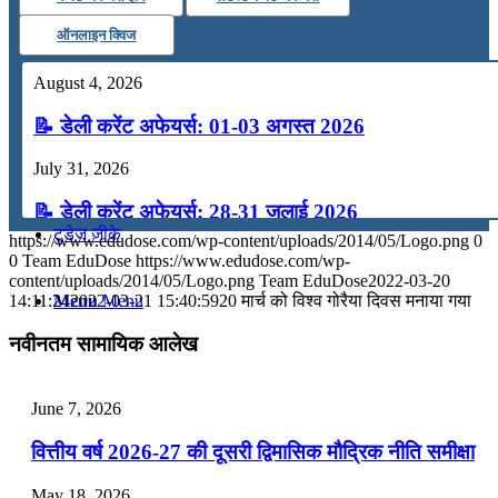
कंप्यूटर
ऑनलाइन क्विज
August 4, 2026
अंग्रेजी
📝 डेली करेंट अफेयर्स: 01-03 अगस्त 2026
मॉक टेस्ट
July 31, 2026
📝 डेली करेंट अफेयर्स: 28-31 जुलाई 2026
टुडेज जीके
https://www.edudose.com/wp-content/uploads/2014/05/Logo.png
0
July 28, 2026
0
Team EduDose
https://www.edudose.com/wp-
content/uploads/2014/05/Logo.png
Team EduDose
2022-03-20
📝 डेली करेंट अफेयर्स: 25-27 जुलाई 2026
14:11:24
2022-03-21 15:40:59
20 मार्च को विश्‍व गोरैया दिवस मनाया गया
Menu
Menu
July 25, 2026
नवीनतम सामायिक आलेख
📝 डेली करेंट अफेयर्स: 22-24 जुलाई 2026
June 7, 2026
July 22, 2026
वित्तीय वर्ष 2026-27 की दूसरी द्विमासिक मौद्रिक नीति समीक्षा
📝 डेली करेंट अफेयर्स: 19-21 जुलाई 2026
May 18, 2026