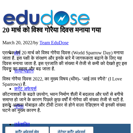
20 मार्च को विश्‍व गोरैया दिवस मनाया गया
March 20, 2022
/
by
Team EduDose
प्रत्येक वर्ष 20 मार्च को विश्‍व गोरैया दिवस (World Sparrow Day) मनाया
होम
जाता है. इस पक्षी के संरक्षण और इनके बारे में जागरूकता बढाने के लिए यह
दिवस मनाया जाता है. इस प्रजाति की संख्‍या में तेजी से कमी को देखते हुए इस
दिवस का महत्‍व और बढ जाता है.
सामान्यज्ञान
विश्‍व गोरैया दिवस 2022, का मुख्य विषय (थीम)- ‘आई लव स्पैरो’ (I Love
Sparrows) है.
करेंट अफेयर्स
कीटनाशकों के बढते उपयोग, भवन निर्माण शैली में बदलाव और घरों से बगीचे
समाप्त हो जाने के कारण पिछले कुछ वर्षों में गोरैया की संख्‍या तेजी से घटी है.
इसके अलावा मोबाइल और टीवी टावर से होने वाला र‍ेडिएशन भी इनकी संख्या
गणित
घटने का मुख्‍य कारण है.
तर्कशक्ति
कर्रेंट अफेयर्स होम
लेटेस्ट कर्रेंट अफेयर्स