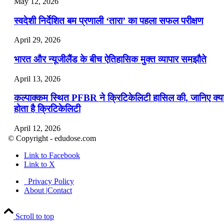
May 12, 2026
स्वदेशी निर्देशित बम प्रणाली ‘तारा’ का पहला सफल परीक्षण
April 29, 2026
भारत और न्यूजीलैंड के बीच ऐतिहासिक मुक्त व्यापार समझौते
April 13, 2026
कल्पाक्कम स्थित PFBR ने क्रिटिकेलिटी हासिल की, जानिए क्य
होता है क्रिटिकेलिटी
April 12, 2026
© Copyright - edudose.com
भारत का त्रि-चरणीय परमाणु कार्यक्रम
Link to Facebook
Link to X
April 9, 2026
Privacy Policy
नासा का आर्टेमिस-2 मिशन: मनुष्य एक बार फिर से चंद्रमा के कर
About |Contact
पहुंचा
Scroll to top
April 7, 2026