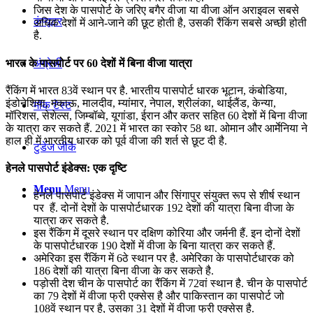
जिस देश के पासपोर्ट के जरिए बगैर वीजा या वीजा ऑन अराइवल सबसे
कंप्यूटर
अधिक देशों में आने-जाने की छूट होती है, उसकी रैंकिंग सबसे अच्छी होती
है.
भारत के पासपोर्ट पर 60 देशों में बिना वीजा यात्रा
अंग्रेजी
रैंकिंग में भारत 83वें स्थान पर है. भारतीय पासपोर्ट धारक भूटान, कंबोडिया,
इंडोनेशिया, मकाऊ, मालदीव, म्यांमार, नेपाल, श्रीलंका, थाईलैंड, केन्या,
मॉक टेस्ट
मॉरिशस, सेशेल्स, जिम्बॉब्वे, यूगांडा, ईरान और कतर सहित 60 देशों में बिना वीजा
के यात्रा कर सकते हैं. 2021 में भारत का स्कोर 58 था. ओमान और आर्मेनिया ने
हाल ही में भारतीय धारक को पूर्व वीजा की शर्त से छूट दी है.
टुडेज जीके
हेनले पासपोर्ट इंडेक्‍स: एक दृष्टि
Menu
Menu
हेनले पासपोर्ट इंडेक्‍स में जापान और सिंगापुर संयुक्त रूप से शीर्ष स्थान
पर हैं. दोनों देशों के पासपोर्टधारक 192 देशों की यात्रा बिना वीजा के
यात्रा कर सकते है.
इस रैंकिंग में दूसरे स्थान पर दक्षिण कोरिया और जर्मनी हैं. इन दोनों देशों
के पासपोर्टधारक 190 देशों में वीजा के बिना यात्रा कर सकते हैं.
अमेरिका इस रैंकिंग में 6ठे स्थान पर है. अमेरिका के पासपोर्टधारक को
186 देशों की यात्रा बिना वीजा के कर सकते है.
पड़ोसी देश चीन के पासपोर्ट का रैंकिंग में 72वां स्थान है. चीन के पासपोर्ट
का 79 देशों में वीजा फ्री एक्सेस है और पाकिस्तान का पासपोर्ट जो
108वें स्थान पर है, उसका 31 देशों में वीजा फ्री एक्सेस है.