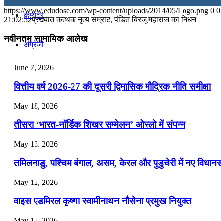
https://www.edudose.com/wp-content/uploads/2014/05/Logo.png
0
0
कंप्यूटर
July 28, 2026
21:02:52
प्रख्यात कत्थक नृत्य सम्राट, पंडित बिरजू महाराज का निधन
📝 डेली करेंट अफेयर्स: 25-27 जुलाई 2026
नवीनतम सामायिक आलेख
अंग्रेजी
July 25, 2026
June 7, 2026
📝 डेली करेंट अफेयर्स: 22-24 जुलाई 2026
मॉक टेस्ट
वित्तीय वर्ष 2026-27 की दूसरी द्विमासिक मौद्रिक नीति समीक्षा
July 22, 2026
टुडेज जीके
May 18, 2026
📝 डेली करेंट अफेयर्स: 19-21 जुलाई 2026
तीसरा ‘भारत-नॉर्डिक शिखर सम्मेलन’ ओस्लो में संपन्न
July 19, 2026
Menu
Menu
May 13, 2026
📝 डेली करेंट अफेयर्स: 16-18 जुलाई 2026
तमिलनाडु, पश्चिम बंगाल, असम, केरल और पुडुचेरी में नए विधा
July 16, 2026
May 12, 2026
📝 डेली करेंट अफेयर्स: 13-15 जुलाई 2026
वाइस एडमिरल कृष्णा स्वामीनाथन नौसेना प्रमुख नियुक्त
May 12, 2026