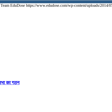
Team EduDose
https://www.edudose.com/wp-content/uploads/2014/0
नसभा का गठन