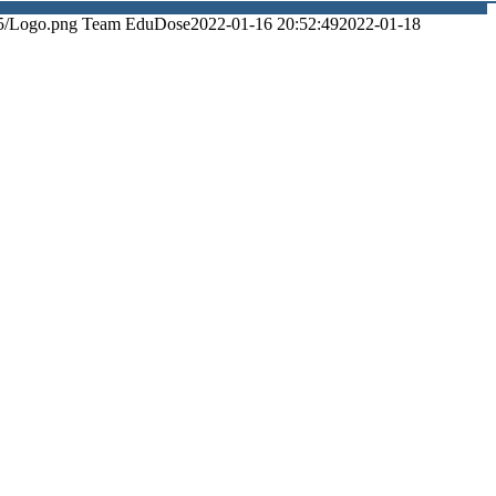
5/Logo.png
Team EduDose
2022-01-16 20:52:49
2022-01-18