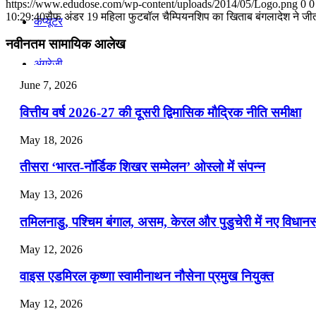
https://www.edudose.com/wp-content/uploads/2014/05/Logo.png
0
0
July 28, 2026
10:29:40
सैफ अंडर 19 महिला फुटबॉल चैम्पियनशिप का खिताब बंगलादेश ने जी
कंप्यूटर
📝 डेली करेंट अफेयर्स: 25-27 जुलाई 2026
नवीनतम सामायिक आलेख
अंग्रेजी
July 25, 2026
June 7, 2026
📝 डेली करेंट अफेयर्स: 22-24 जुलाई 2026
मॉक टेस्ट
वित्तीय वर्ष 2026-27 की दूसरी द्विमासिक मौद्रिक नीति समीक्षा
July 22, 2026
May 18, 2026
📝 डेली करेंट अफेयर्स: 19-21 जुलाई 2026
टुडेज जीके
तीसरा ‘भारत-नॉर्डिक शिखर सम्मेलन’ ओस्लो में संपन्न
July 19, 2026
Menu
Menu
May 13, 2026
📝 डेली करेंट अफेयर्स: 16-18 जुलाई 2026
तमिलनाडु, पश्चिम बंगाल, असम, केरल और पुडुचेरी में नए विधा
July 16, 2026
May 12, 2026
📝 डेली करेंट अफेयर्स: 13-15 जुलाई 2026
वाइस एडमिरल कृष्णा स्वामीनाथन नौसेना प्रमुख नियुक्त
May 12, 2026