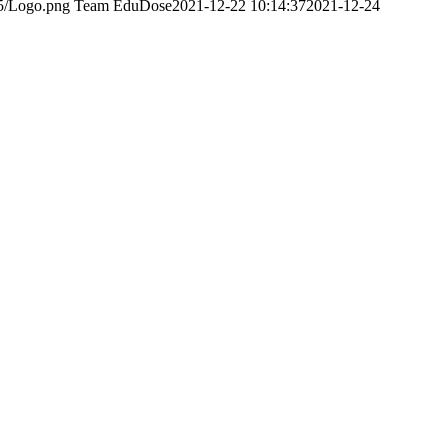
5/Logo.png
Team EduDose
2021-12-22 10:14:37
2021-12-24