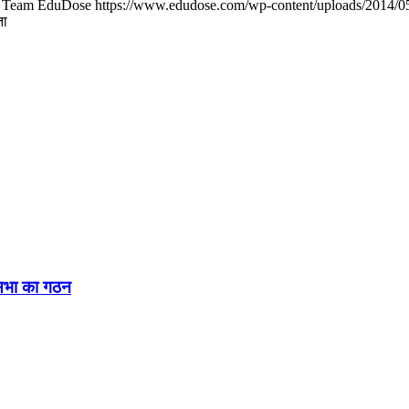
Team EduDose
https://www.edudose.com/wp-content/uploads/2014/0
ता
नसभा का गठन