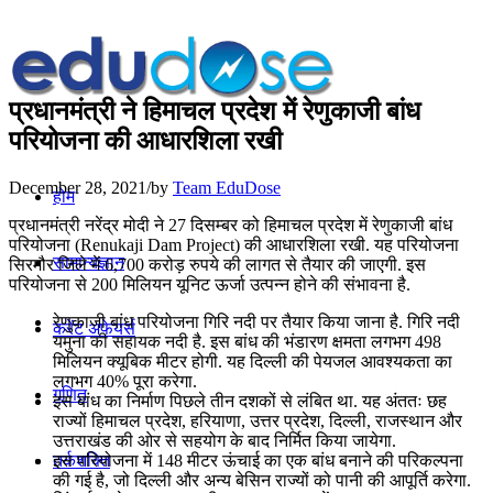
प्रधानमंत्री ने हिमाचल प्रदेश में रेणुकाजी बांध
परियोजना की आधारशिला रखी
December 28, 2021
/
by
Team EduDose
होम
प्रधानमंत्री नरेंद्र मोदी ने 27 दिसम्बर को हिमाचल प्रदेश में रेणुकाजी बांध
परियोजना (Renukaji Dam Project) की आधारशिला रखी. यह परियोजना
सामान्यज्ञान
सिरमौर जिले में 6,700 करोड़ रुपये की लागत से तैयार की जाएगी. इस
परियोजना से 200 मिलियन यूनिट ऊर्जा उत्पन्न होने की संभावना है.
रेणुकाजी बांध परियोजना गिरि नदी पर तैयार किया जाना है. गिरि नदी
करेंट अफेयर्स
यमुना की सहायक नदी है. इस बांध की भंडारण क्षमता लगभग 498
मिलियन क्यूबिक मीटर होगी. यह दिल्ली की पेयजल आवश्यकता का
लगभग 40% पूरा करेगा.
गणित
इस बांध का निर्माण पिछले तीन दशकों से लंबित था. यह अंततः छह
राज्यों हिमाचल प्रदेश, हरियाणा, उत्तर प्रदेश, दिल्ली, राजस्थान और
उत्तराखंड की ओर से सहयोग के बाद निर्मित किया जायेगा.
इस परियोजना में 148 मीटर ऊंचाई का एक बांध बनाने की परिकल्पना
तर्कशक्ति
की गई है, जो दिल्ली और अन्य बेसिन राज्यों को पानी की आपूर्ति करेगा.