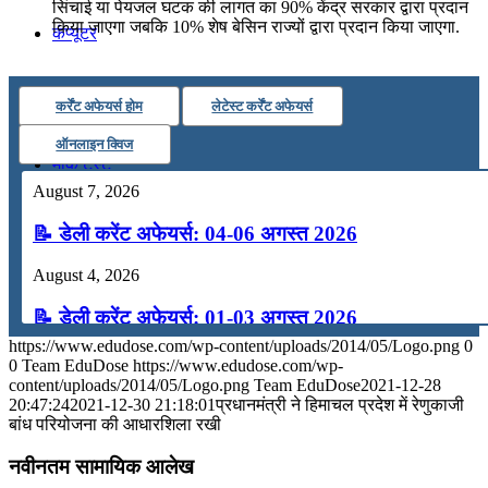
सिंचाई या पेयजल घटक की लागत का 90% केंद्र सरकार द्वारा प्रदान
किया जाएगा जबकि 10% शेष बेसिन राज्यों द्वारा प्रदान किया जाएगा.
कंप्यूटर
अंग्रेजी
कर्रेंट अफेयर्स होम
लेटेस्ट कर्रेंट अफेयर्स
ऑनलाइन क्विज
मॉक टेस्ट
August 7, 2026
टुडेज जीके
📝 डेली करेंट अफेयर्स: 04-06 अगस्त 2026
August 4, 2026
Menu
Menu
📝 डेली करेंट अफेयर्स: 01-03 अगस्त 2026
https://www.edudose.com/wp-content/uploads/2014/05/Logo.png
0
July 31, 2026
0
Team EduDose
https://www.edudose.com/wp-
content/uploads/2014/05/Logo.png
Team EduDose
2021-12-28
📝 डेली करेंट अफेयर्स: 28-31 जुलाई 2026
20:47:24
2021-12-30 21:18:01
प्रधानमंत्री ने हिमाचल प्रदेश में रेणुकाजी
बांध परियोजना की आधारशिला रखी
July 28, 2026
नवीनतम सामायिक आलेख
📝 डेली करेंट अफेयर्स: 25-27 जुलाई 2026