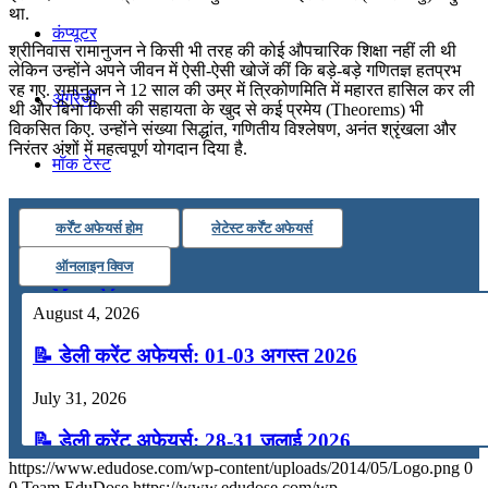
था.
कंप्यूटर
श्रीनिवास रामानुजन ने किसी भी तरह की कोई औपचारिक शिक्षा नहीं ली थी
लेकिन उन्होंने अपने जीवन में ऐसी-ऐसी खोजें कीं कि बड़े-बड़े गणितज्ञ हतप्रभ
रह गए. रामानुजन ने 12 साल की उम्र में त्रिकोणमिति में महारत हासिल कर ली
अंग्रेजी
थी और बिना किसी की सहायता के खुद से कई प्रमेय (Theorems) भी
विकसित किए. उन्होंने संख्या सिद्धांत, गणितीय विश्लेषण, अनंत श्रृंखला और
निरंतर अंशों में महत्वपूर्ण योगदान दिया है.
मॉक टेस्ट
टुडेज जीके
कर्रेंट अफेयर्स होम
लेटेस्ट कर्रेंट अफेयर्स
ऑनलाइन क्विज
Menu
Menu
August 4, 2026
📝 डेली करेंट अफेयर्स: 01-03 अगस्त 2026
July 31, 2026
📝 डेली करेंट अफेयर्स: 28-31 जुलाई 2026
https://www.edudose.com/wp-content/uploads/2014/05/Logo.png
0
July 28, 2026
0
Team EduDose
https://www.edudose.com/wp-