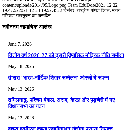
content/uploads/2014/05/Logo.png
Team EduDose
2021-12-22
📝 डेली करेंट अफेयर्स: 25-27 जुलाई 2026
19:47:52
2021-12-23 19:52:45
22 दिसंबर: राष्ट्रीय गणित दिवस, महान
गणितज्ञ रामानुजन का जन्मदिन
July 25, 2026
नवीनतम सामायिक आलेख
📝 डेली करेंट अफेयर्स: 22-24 जुलाई 2026
July 22, 2026
June 7, 2026
📝 डेली करेंट अफेयर्स: 19-21 जुलाई 2026
वित्तीय वर्ष 2026-27 की दूसरी द्विमासिक मौद्रिक नीति समीक्षा
July 19, 2026
May 18, 2026
📝 डेली करेंट अफेयर्स: 16-18 जुलाई 2026
तीसरा ‘भारत-नॉर्डिक शिखर सम्मेलन’ ओस्लो में संपन्न
July 16, 2026
May 13, 2026
📝 डेली करेंट अफेयर्स: 13-15 जुलाई 2026
तमिलनाडु, पश्चिम बंगाल, असम, केरल और पुडुचेरी में नए
विधानसभा का गठन
May 12, 2026
वाइस एडमिरल कृष्णा स्वामीनाथन नौसेना प्रमुख नियुक्त