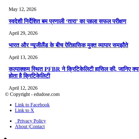
May 12, 2026
स्वदेशी निर्देशित बम प्रणाली ‘तारा’ का पहला सफल परीक्षण
April 29, 2026
भारत और न्यूजीलैंड के बीच ऐतिहासिक मुक्त व्यापार समझौते
April 13, 2026
कल्पाक्कम स्थित PFBR ने क्रिटिकेलिटी हासिल की, जानिए क्य
होता है क्रिटिकेलिटी
April 12, 2026
© Copyright - edudose.com
भारत का त्रि-चरणीय परमाणु कार्यक्रम
Link to Facebook
Link to X
April 9, 2026
Privacy Policy
नासा का आर्टेमिस-2 मिशन: मनुष्य एक बार फिर से चंद्रमा के कर
About |Contact
पहुंचा