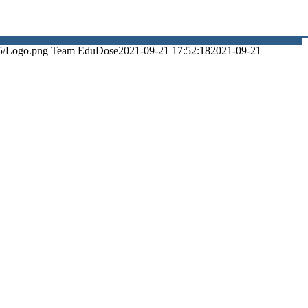
5/Logo.png
Team EduDose
2021-09-21 17:52:18
2021-09-21