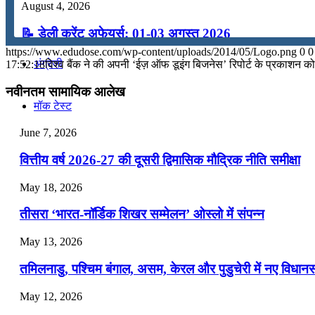
August 4, 2026
कंप्यूटर
📝 डेली करेंट अफेयर्स: 01-03 अगस्त 2026
https://www.edudose.com/wp-content/uploads/2014/05/Logo.png
0
0
July 31, 2026
अंग्रेजी
17:52:18
विश्व बैंक ने की अपनी ‘ईज़ ऑफ डूइंग बिजनेस’ रिपोर्ट के प्रकाशन को
📝 डेली करेंट अफेयर्स: 28-31 जुलाई 2026
नवीनतम सामायिक आलेख
मॉक टेस्ट
July 28, 2026
June 7, 2026
📝 डेली करेंट अफेयर्स: 25-27 जुलाई 2026
टुडेज जीके
वित्तीय वर्ष 2026-27 की दूसरी द्विमासिक मौद्रिक नीति समीक्षा
July 25, 2026
May 18, 2026
Menu
Menu
📝 डेली करेंट अफेयर्स: 22-24 जुलाई 2026
तीसरा ‘भारत-नॉर्डिक शिखर सम्मेलन’ ओस्लो में संपन्न
July 22, 2026
May 13, 2026
📝 डेली करेंट अफेयर्स: 19-21 जुलाई 2026
तमिलनाडु, पश्चिम बंगाल, असम, केरल और पुडुचेरी में नए विधा
July 19, 2026
May 12, 2026
📝 डेली करेंट अफेयर्स: 16-18 जुलाई 2026