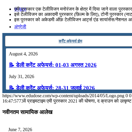
एमी पुरस्कार एक टेलीविजन मनोरंजन के क्षेत्र में दिया जाने वाला पुरस्कार 
कंप्यूटर
इसे टेलीविजन का अकादमी पुरस्कार (फ़िल्म के लिए), टोनी पुरस्कार (नाट
इस पुरस्कार को अकेडमी ऑफ़ टेलीविजन आर्ट्स एंड सायांसेस/नैशनल अकैड
अंग्रेजी
कर्रेंट अफेयर्स होम
मॉक टेस्ट
August 4, 2026
टुडेज जीके
📝 डेली करेंट अफेयर्स: 01-03 अगस्त 2026
July 31, 2026
Menu
Menu
📝 डेली करेंट अफेयर्स: 28-31 जुलाई 2026
https://www.edudose.com/wp-content/uploads/2014/05/Logo.png
0
0
July 28, 2026
16:47:57
73वें प्राइमटाइम एमी पुरस्कार 2021 की घोषणा, द क्राउन को उत्कृष्ट
📝 डेली करेंट अफेयर्स: 25-27 जुलाई 2026
नवीनतम सामायिक आलेख
July 25, 2026
June 7, 2026