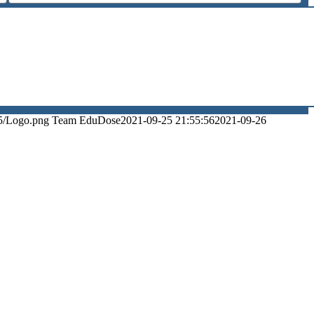
5/Logo.png
Team EduDose
2021-09-25 21:55:56
2021-09-26