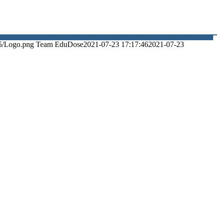
5/Logo.png
Team EduDose
2021-07-23 17:17:46
2021-07-23