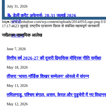
July 31, 2026
कंप्यूटर
📝 डेली करेंट अफेयर्स: 28-31 जुलाई 2026
अंग्रेजी
https://www.edudose.com/wp-content/uploads/2014/05/Logo.png
0
0
July 28, 2026
17:17:46
23 जुलाई: राष्ट्रीय प्रसारण दिवस से संबंधित महत्वपूर्ण जानकारी
📝 डेली करेंट अफेयर्स: 25-27 जुलाई 2026
नवीनतम सामायिक आलेख
मॉक टेस्ट
July 25, 2026
June 7, 2026
टुडेज जीके
📝 डेली करेंट अफेयर्स: 22-24 जुलाई 2026
वित्तीय वर्ष 2026-27 की दूसरी द्विमासिक मौद्रिक नीति समीक्षा
July 22, 2026
Menu
Menu
May 18, 2026
📝 डेली करेंट अफेयर्स: 19-21 जुलाई 2026
तीसरा ‘भारत-नॉर्डिक शिखर सम्मेलन’ ओस्लो में संपन्न
July 19, 2026
May 13, 2026
📝 डेली करेंट अफेयर्स: 16-18 जुलाई 2026
तमिलनाडु, पश्चिम बंगाल, असम, केरल और पुडुचेरी में नए विधा
July 16, 2026
May 12, 2026