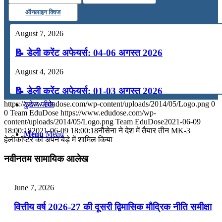
ऑनलाइन क्विज
कंप्यूटर
August 7, 2026
अंग्रेजी
📝 डेली करेंट अफेयर्स: 04-06 अगस्त 2026
August 4, 2026
मॉक टेस्ट
📝 डेली करेंट अफेयर्स: 01-03 अगस्त 2026
https://www.edudose.com/wp-content/uploads/2014/05/Logo.png
0
टुडेज जीके
July 31, 2026
0
Team EduDose
https://www.edudose.com/wp-
content/uploads/2014/05/Logo.png
Team EduDose
2021-06-09
📝 डेली करेंट अफेयर्स: 28-31 जुलाई 2026
18:00:18
2021-06-09 18:00:18
नौसेना ने देश में तैयार तीन MK-3
Menu
Menu
हेलीकॉप्टर को अपने बेड़े में शामिल किया
July 28, 2026
नवीनतम सामायिक आलेख
📝 डेली करेंट अफेयर्स: 25-27 जुलाई 2026
July 25, 2026
June 7, 2026
📝 डेली करेंट अफेयर्स: 22-24 जुलाई 2026
वित्तीय वर्ष 2026-27 की दूसरी द्विमासिक मौद्रिक नीति समीक्षा