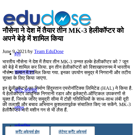
नौसेना ने देश में तैयार तीन MK-3 हेलीकॉप्टर को
अपने बेड़े में शामिल किया
June 9, 2021
/
by
Team EduDose
होम
भारतीय नौसेना ने देश में तैयार तीन MK-3 उन्नत हल्के हेलीकॉप्टर को 7 जून
को बेड़े में शामिल कर लिया. इन तीन हेलीकॉप्टरों को विशाखापत्तनम में भारतीय
सामान्यज्ञान
नौसेना कमान में शामिल किया गया. इनका उपयोग समुद्र में निगरानी और तटीय
सुरक्षा के लिए किया जाएगा.
इन हेलीकॉप्टरों का निर्माण हिंदुस्तान एयरोनॉटिक्स लिमिटेड (HAL) ने किया है.
करेंट अफेयर्स
ये हेलीकॉप्टर आधुनिक निगरानी रडार और इलेक्ट्रो-ऑप्टिकल उपकरणों से
युक्त हैं, जिनके जरिए समुद्री सीमा में टोही गतिविधियों के साथ-साथ लंबी दूरी
की तलाशी और बचाव अभियान कुशलतापूर्वक संचालित किए जा सकेंगे. MK-3
गणित
हेलीकॉप्टर भारी मशीन गन से भी लैस हैं.
तर्कशक्ति
कर्रेंट अफेयर्स होम
लेटेस्ट कर्रेंट अफेयर्स