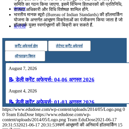
समिति का गठन किया जाएगा. इसमें विभिन्न हितधारकों की प्रतिनिधि,
कंप्यूटर
राजस्व अधिकारी और विधि विशेषज्ञ शामिल होंगे.
भारतीय मानक ब्यूरो (Bureau of Indian Standards) की हॉलमार्किंग
योजना के अन्तर्गत आभूषण विक्रेताओं का पंजीकरण किया जाता है जो
हॉलमार्क युक्त स्वर्णाभूषणों की बिक्री कर सकते हैं.
अंग्रेजी
मॉक टेस्ट
कर्रेंट अफेयर्स होम
लेटेस्ट कर्रेंट अफेयर्स
ऑनलाइन क्विज
टुडेज जीके
August 7, 2026
Menu
Menu
📝 डेली करेंट अफेयर्स: 04-06 अगस्त 2026
August 4, 2026
📝 डेली करेंट अफेयर्स: 01-03 अगस्त 2026
https://www.edudose.com/wp-content/uploads/2014/05/Logo.png
0
July 31, 2026
0
Team EduDose
https://www.edudose.com/wp-
content/uploads/2014/05/Logo.png
Team EduDose
2021-06-17
📝 डेली करेंट अफेयर्स: 28-31 जुलाई 2026
20:31:53
2021-06-17 20:31:53
स्वर्ण आभूषणों की अनिवार्य हॉलमार्किंग 15