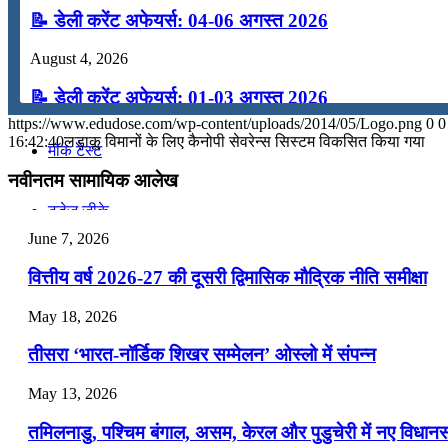
📝 डेली करेंट अफेयर्स: 04-06 अगस्त 2026
कंप्यूटर
August 4, 2026
अंग्रेजी
📝 डेली करेंट अफेयर्स: 01-03 अगस्त 2026
https://www.edudose.com/wp-content/uploads/2014/05/Logo.png
0
0
July 31, 2026
16:42:40
लड़ाकू विमानों के लिए कैनोपी सेवरेन्‍स सिस्‍टम विकसित किया गया
मॉक टेस्ट
📝 डेली करेंट अफेयर्स: 28-31 जुलाई 2026
नवीनतम सामायिक आलेख
टुडेज जीके
July 28, 2026
June 7, 2026
📝 डेली करेंट अफेयर्स: 25-27 जुलाई 2026
Menu
Menu
वित्तीय वर्ष 2026-27 की दूसरी द्विमासिक मौद्रिक नीति समीक्षा
July 25, 2026
May 18, 2026
📝 डेली करेंट अफेयर्स: 22-24 जुलाई 2026
तीसरा ‘भारत-नॉर्डिक शिखर सम्मेलन’ ओस्लो में संपन्न
July 22, 2026
May 13, 2026
📝 डेली करेंट अफेयर्स: 19-21 जुलाई 2026
तमिलनाडु, पश्चिम बंगाल, असम, केरल और पुडुचेरी में नए विधा
July 19, 2026