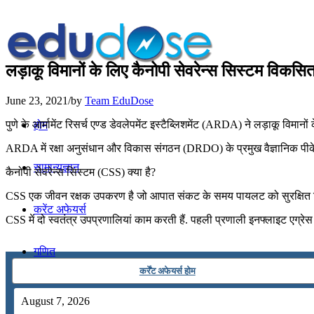
लड़ाकू विमानों के लिए कैनोपी सेवरेन्‍स सिस्‍टम विकस
June 23, 2021
/
by
Team EduDose
पुणे के आर्मामेंट रिसर्च एण्‍ड डेवलेपमेंट इस्‍टैब्लिशमेंट (ARDA) ने लड़ाकू व
होम
ARDA में रक्षा अनुसंधान और विकास संगठन (DRDO) के प्रमुख वैज्ञानिक पीके म
सामान्यज्ञान
कैनोपी सेवरेन्‍स सिस्‍टम (CSS) क्या है?
CSS एक जीवन रक्षक उपकरण है जो आपात संकट के समय पायलट को सुरक्षित निक
करेंट अफेयर्स
CSS में दो स्‍वतंत्र उपप्रणालियां काम करती हैं. पहली प्रणाली इनफ्लाइट एग्रेस
गणित
कर्रेंट अफेयर्स होम
तर्कशक्ति
August 7, 2026