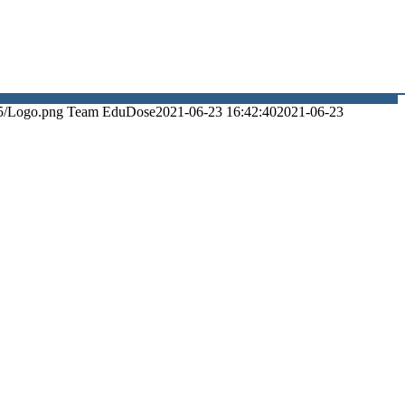
5/Logo.png
Team EduDose
2021-06-23 16:42:40
2021-06-23