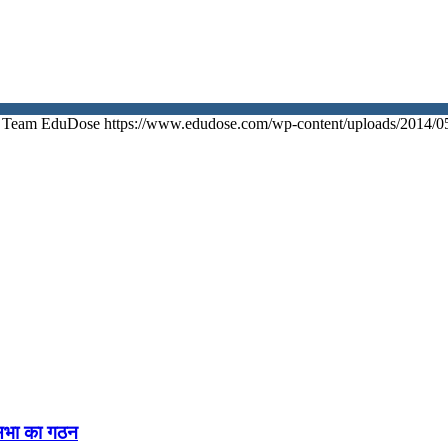
Team EduDose
https://www.edudose.com/wp-content/uploads/2014/0
नसभा का गठन