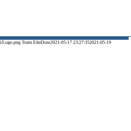
5/Logo.png
Team EduDose
2021-05-17 23:27:35
2021-05-19