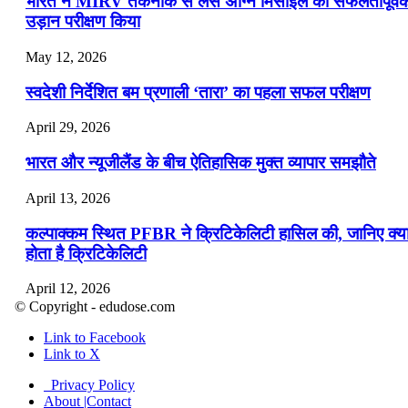
भारत ने MIRV तकनीक से लैस अग्नि मिसाइल का सफलतापूर्व
उड़ान परीक्षण किया
May 12, 2026
स्वदेशी निर्देशित बम प्रणाली ‘तारा’ का पहला सफल परीक्षण
April 29, 2026
भारत और न्यूजीलैंड के बीच ऐतिहासिक मुक्त व्यापार समझौते
April 13, 2026
कल्पाक्कम स्थित PFBR ने क्रिटिकेलिटी हासिल की, जानिए क्य
होता है क्रिटिकेलिटी
April 12, 2026
© Copyright - edudose.com
भारत का त्रि-चरणीय परमाणु कार्यक्रम
Link to Facebook
Link to X
April 9, 2026
Privacy Policy
नासा का आर्टेमिस-2 मिशन: मनुष्य एक बार फिर से चंद्रमा के कर
About |Contact