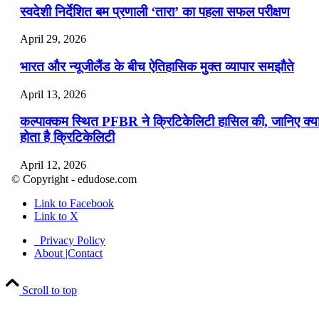
स्वदेशी निर्देशित बम प्रणाली ‘तारा’ का पहला सफल परीक्षण
April 29, 2026
भारत और न्यूजीलैंड के बीच ऐतिहासिक मुक्त व्यापार समझौते
April 13, 2026
कल्पाक्कम स्थित PFBR ने क्रिटिकेलिटी हासिल की, जानिए क्य
होता है क्रिटिकेलिटी
April 12, 2026
© Copyright - edudose.com
भारत का त्रि-चरणीय परमाणु कार्यक्रम
Link to Facebook
Link to X
April 9, 2026
Privacy Policy
नासा का आर्टेमिस-2 मिशन: मनुष्य एक बार फिर से चंद्रमा के कर
About |Contact
पहुंचा
Scroll to top
April 7, 2026
वित्तीय वर्ष 2026-27 की पहली द्विमासिक मौद्रिक नीति समीक्षा