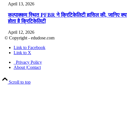
April 13, 2026
कल्पाक्कम स्थित PFBR ने क्रिटिकेलिटी हासिल की, जानिए क्य
होता है क्रिटिकेलिटी
April 12, 2026
© Copyright - edudose.com
भारत का त्रि-चरणीय परमाणु कार्यक्रम
Link to Facebook
Link to X
April 9, 2026
Privacy Policy
नासा का आर्टेमिस-2 मिशन: मनुष्य एक बार फिर से चंद्रमा के कर
About |Contact
पहुंचा
Scroll to top
April 7, 2026
वित्तीय वर्ष 2026-27 की पहली द्विमासिक मौद्रिक नीति समीक्षा
April 4, 2026
भारत का पहला ‘खेलो इंडिया ट्राइबल गेम्स’ छत्तीसगढ़ में आयोज
किया गया