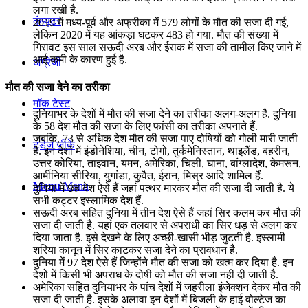
लगा रखी है.
कंप्यूटर
2019 में मध्य-पूर्व और अफ्रीका में 579 लोगों के मौत की सजा दी गई,
लेकिन 2020 में यह आंकड़ा घटकर 483 हो गया. मौत की संख्या में
गिरावट इस साल सऊदी अरब और ईराक में सजा की तामील किए जाने में
आई कमी के कारण हुई है.
अंग्रेजी
मौत की सजा देने का तरीका
मॉक टेस्ट
दुनियाभर के देशों में मौत की सजा देने का तरीका अलग-अलग है. दुनिया
के 58 देश मौत की सजा के लिए फांसी का तरीका अपनाते हैं.
जबकि, 73 से अधिक देश मौत की सजा पाए दोषियों को गोली मारी जाती
टुडेज जीके
है. इन देशों में इंडोनेशिया, चीन, टोगो, तुर्कमेनिस्तान, थाइलैंड, बहरीन,
उत्तर कोरिया, ताइवान, यमन, अमेरिका, चिली, घाना, बांग्लादेश, केमरून,
आर्मीनिया सीरिया, युगांडा, कुवैत, ईरान, मिस्र आदि शामिल हैं.
Menu
Menu
दुनिया में छह देश ऐसे हैं जहां पत्थर मारकर मौत की सजा दी जाती है. ये
सभी कट्टर इस्लामिक देश हैं.
सऊदी अरब सहित दुनिया में तीन देश ऐसे हैं जहां सिर कलम कर मौत की
सजा दी जाती है. यहां एक तलवार से अपराधी का सिर धड़ से अलग कर
दिया जाता है. इसे देखने के लिए अच्‍छी-खासी भीड़ जुटती है. इस्लामी
शरिया कानून में सिर काटकर सजा देने का प्रावधान है.
दुनिया में 97 देश ऐसे हैं जिन्होंने मौत की सजा को खत्म कर दिया है. इन
देशों में किसी भी अपराध के दोषी को मौत की सजा नहीं दी जाती है.
अमेरिका सहित दुनियाभर के पांच देशों में जहरीला इंजेक्शन देकर मौत की
सजा दी जाती है. इसके अलावा इन देशों में बिजली के हाई वोल्टेज का