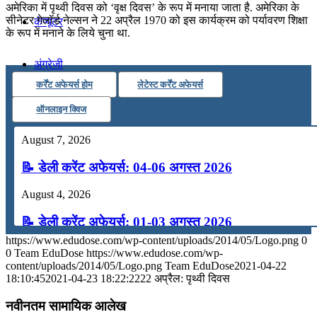
अमेरिका में पृथ्वी दिवस को ‘वृक्ष दिवस’ के रूप में मनाया जाता है. अमेरिका के
सीनेटर गेलॉर्ड नेल्सन ने 22 अप्रैल 1970 को इस कार्यक्रम को पर्यावरण शिक्षा
कंप्यूटर
के रूप में मनाने के लिये चुना था.
अंग्रेजी
कर्रेंट अफेयर्स होम
लेटेस्ट कर्रेंट अफेयर्स
मॉक टेस्ट
ऑनलाइन क्विज
August 7, 2026
टुडेज जीके
📝 डेली करेंट अफेयर्स: 04-06 अगस्त 2026
Menu
Menu
August 4, 2026
📝 डेली करेंट अफेयर्स: 01-03 अगस्त 2026
https://www.edudose.com/wp-content/uploads/2014/05/Logo.png
0
July 31, 2026
0
Team EduDose
https://www.edudose.com/wp-
content/uploads/2014/05/Logo.png
Team EduDose
2021-04-22
📝 डेली करेंट अफेयर्स: 28-31 जुलाई 2026
18:10:45
2021-04-23 18:22:22
22 अप्रैल: पृथ्वी दिवस
July 28, 2026
नवीनतम सामायिक आलेख