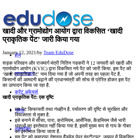
खादी और ग्रामोद्योग आयोग द्वारा विकसित ‘खादी
प्राकृतिक पेंट’ जारी किया गया
January 12, 2021
/
by
Team EduDose
होम
सड़क परिवहन और राजमार्ग मंत्री नितिन गडकरी ने 12 जनवरी को खादी और
ग्रामोद्योग आयोग (KVIC) द्वारा विकसित नये पेंट को जारी किया. इस पेंट को
सामान्यज्ञान
‘खादी प्राकृतिक पेंट’ नाम दिया गया है जो अपनी तरह का पहला पेंट है.
किसानों की आमदनी बढ़ाने की प्रधानमंत्री की सोच से प्रेरित होकर इस पेंट
का उत्‍पादन किया जा रहा है.
करेंट अफेयर्स
खादी प्राकृतिक पेंट: एक दृष्टि
यह पेंट किफायती तथा गंधहीन है. पर्यावरण की दृष्टि से सुरक्षित और
गणित
विषाक्‍तता से मुक्‍त है.
इसे बनाने में सीसा, पारा, क्रोमियम, आर्सेनिक, कैडमियम जैसे भारी
धातुओं का इस्तेमाल नहीं किया गया है. इसमें मुख्‍य रूप से गाय के गोबर
तर्कशक्ति
का इस्‍तेमाल किया जाता है.
इस पेंट को कुमारप्पा नेशनल हैंडमेड पेपर इंस्टीट्यूट, जयपुर में विकसित