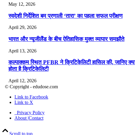
May 12, 2026
स्वदेशी निर्देशित बम प्रणाली ‘तारा’ का पहला सफल परीक्षण
April 29, 2026
भारत और न्यूजीलैंड के बीच ऐतिहासिक मुक्त व्यापार समझौते
April 13, 2026
कल्पाक्कम स्थित PFBR ने क्रिटिकेलिटी हासिल की, जानिए क्य
होता है क्रिटिकेलिटी
April 12, 2026
© Copyright - edudose.com
भारत का त्रि-चरणीय परमाणु कार्यक्रम
Link to Facebook
Link to X
April 9, 2026
Privacy Policy
नासा का आर्टेमिस-2 मिशन: मनुष्य एक बार फिर से चंद्रमा के कर
About |Contact
पहुंचा
Scroll to top
April 7, 2026