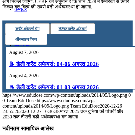
आगे निकल जाएगा. CEBR का अनुमान है कि चीन 2028 में अमेरिका से ऊपर
निकल कर विश्व की सबसे बड़ी अर्थव्यवस्था हो जाएगा.
कंप्यूटर
अंग्रेजी
कर्रेंट अफेयर्स होम
लेटेस्ट कर्रेंट अफेयर्स
ऑनलाइन क्विज
मॉक टेस्ट
August 7, 2026
📝 डेली करेंट अफेयर्स: 04-06 अगस्त 2026
टुडेज जीके
August 4, 2026
Menu
Menu
📝 डेली करेंट अफेयर्स: 01-03 अगस्त 2026
https://www.edudose.com/wp-content/uploads/2014/05/Logo.png
0
July 31, 2026
0
Team EduDose
https://www.edudose.com/wp-
content/uploads/2014/05/Logo.png
Team EduDose
2020-12-26
📝 डेली करेंट अफेयर्स: 28-31 जुलाई 2026
23:55:26
2020-12-27 16:36:38
भारत 2025 तक दुनिया की पांचवीं और
2030 तक तीसरी बड़ी अर्थव्यवस्था बन जाएगा
July 28, 2026
नवीनतम सामायिक आलेख
📝 डेली करेंट अफेयर्स: 25-27 जुलाई 2026