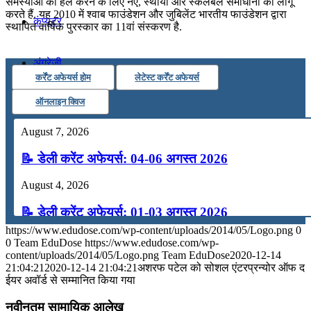
समस्याओं को हल करने के लिए नए, स्थायी और स्केलेबल समाधानों को लागू
करते हैं. यह 2010 में श्वाब फाउंडेशन और जुबिलेंट भारतीय फाउंडेशन द्वारा
कंप्यूटर
स्थापित वार्षिक पुरस्कार का 11वां संस्करण है.
अंग्रेजी
कर्रेंट अफेयर्स होम
लेटेस्ट कर्रेंट अफेयर्स
ऑनलाइन क्विज
मॉक टेस्ट
August 7, 2026
टुडेज जीके
📝 डेली करेंट अफेयर्स: 04-06 अगस्त 2026
August 4, 2026
Menu
Menu
📝 डेली करेंट अफेयर्स: 01-03 अगस्त 2026
https://www.edudose.com/wp-content/uploads/2014/05/Logo.png
0
July 31, 2026
0
Team EduDose
https://www.edudose.com/wp-
content/uploads/2014/05/Logo.png
Team EduDose
2020-12-14
📝 डेली करेंट अफेयर्स: 28-31 जुलाई 2026
21:04:21
2020-12-14 21:04:21
अशरफ पटेल को सोशल एंटरप्रन्योर ऑफ द
ईयर अवॉर्ड से सम्मानित किया गया
July 28, 2026
नवीनतम सामायिक आलेख