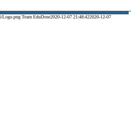
5/Logo.png
Team EduDose
2020-12-07 21:48:42
2020-12-07