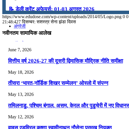
📝 डेली करेंट अफेयर्स: 01-03 अगस्त 2026
कंप्यूटर
https://www.edudose.com/wp-content/uploads/2014/05/Logo.png
0
0
July 31, 2026
21:48:42
7 दिसम्बर: सशस्त्र सेना झंडा दिवस
अंग्रेजी
📝 डेली करेंट अफेयर्स: 28-31 जुलाई 2026
नवीनतम सामायिक आलेख
July 28, 2026
मॉक टेस्ट
June 7, 2026
📝 डेली करेंट अफेयर्स: 25-27 जुलाई 2026
वित्तीय वर्ष 2026-27 की दूसरी द्विमासिक मौद्रिक नीति समीक्षा
टुडेज जीके
July 25, 2026
May 18, 2026
📝 डेली करेंट अफेयर्स: 22-24 जुलाई 2026
Menu
Menu
तीसरा ‘भारत-नॉर्डिक शिखर सम्मेलन’ ओस्लो में संपन्न
July 22, 2026
May 13, 2026
📝 डेली करेंट अफेयर्स: 19-21 जुलाई 2026
तमिलनाडु, पश्चिम बंगाल, असम, केरल और पुडुचेरी में नए विधा
July 19, 2026
May 12, 2026
📝 डेली करेंट अफेयर्स: 16-18 जुलाई 2026
वाइस एडमिरल कृष्णा स्वामीनाथन नौसेना प्रमुख नियुक्त