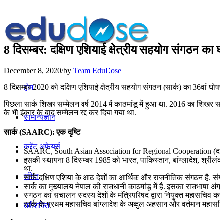
8 दिसम्बर: दक्षिण एशियाई क्षेत्रीय सहयोग संगठन का
December 8, 2020
/
by
Team EduDose
8 दिसम्बर 2020 को दक्षिण एशियाई क्षेत्रीय सहयोग संगठन (सार्क) का 36वां घ
होम
पिछला सार्क शिखर सम्‍मेलन वर्ष 2014 में काठमांडू में हुआ था. 2016 का शिखर स
के भी इंकार के बाद सम्‍मेलन रद्द कर दिया गया था.
सामान्यज्ञान
सार्क (SAARC): एक दृष्टि
करेंट अफेयर्स
SAARC, South Asian Association for Regional Cooperation (दक्षिण ए
इसकी स्थापना 8 दिसम्बर 1985 को भारत, पाकिस्तान, बांग्लादेश, श्रीलं
था.
गणित
सार्क दक्षिण एशिया के आठ देशों का आर्थिक और राजनीतिक संगठन है. स
सार्क का मुख्यालय नेपाल की राजधानी काठमांडू में है. इसका राजभाषा अंग्र
संगठन का संचालन सदस्य देशों के मंत्रिपरिषद द्वारा नियुक्त महासचिव कर
सार्क के प्रथम महासचिव बांग्लादेश के अब्दुल अहसान और वर्तमान महास
तर्कशक्ति