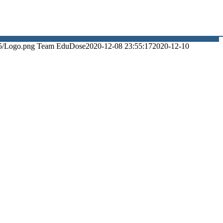
5/Logo.png
Team EduDose
2020-12-08 23:55:17
2020-12-10