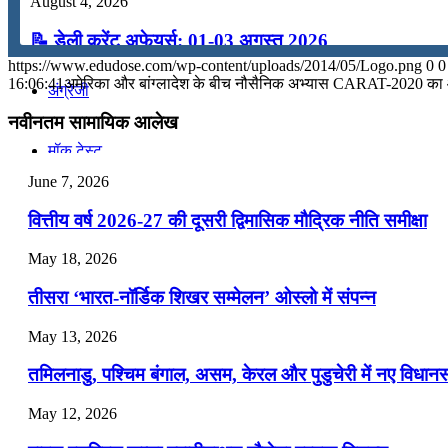
August 4, 2026
कंप्यूटर
📝 डेली करेंट अफेयर्स: 01-03 अगस्त 2026
https://www.edudose.com/wp-content/uploads/2014/05/Logo.png
0
0
July 31, 2026
16:06:41
अमेरिका और बांग्लादेश के बीच नौसैनिक अभ्यास CARAT-2020 क
अंग्रेजी
📝 डेली करेंट अफेयर्स: 28-31 जुलाई 2026
नवीनतम सामायिक आलेख
मॉक टेस्ट
July 28, 2026
June 7, 2026
📝 डेली करेंट अफेयर्स: 25-27 जुलाई 2026
टुडेज जीके
वित्तीय वर्ष 2026-27 की दूसरी द्विमासिक मौद्रिक नीति समीक्षा
July 25, 2026
May 18, 2026
📝 डेली करेंट अफेयर्स: 22-24 जुलाई 2026
Menu
Menu
तीसरा ‘भारत-नॉर्डिक शिखर सम्मेलन’ ओस्लो में संपन्न
July 22, 2026
May 13, 2026
📝 डेली करेंट अफेयर्स: 19-21 जुलाई 2026
तमिलनाडु, पश्चिम बंगाल, असम, केरल और पुडुचेरी में नए विधा
July 19, 2026
May 12, 2026
📝 डेली करेंट अफेयर्स: 16-18 जुलाई 2026