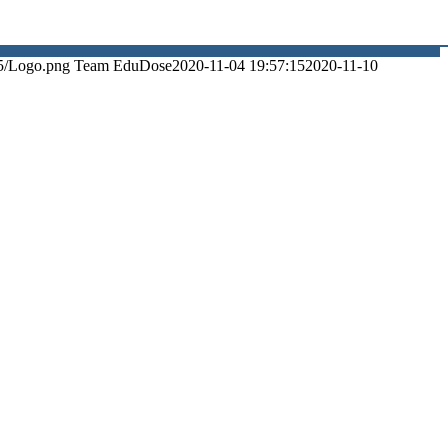
5/Logo.png
Team EduDose
2020-11-04 19:57:15
2020-11-10