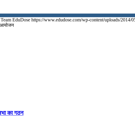
Team EduDose
https://www.edudose.com/wp-content/uploads/2014/0
ा आयोजन
नसभा का गठन