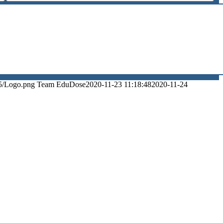
5/Logo.png
Team EduDose
2020-11-23 11:18:48
2020-11-24