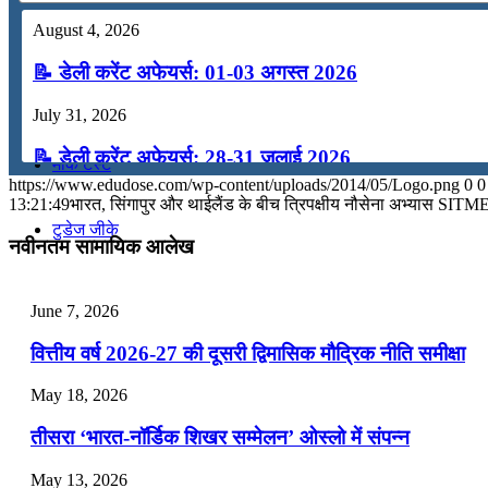
August 4, 2026
कंप्यूटर
📝 डेली करेंट अफेयर्स: 01-03 अगस्त 2026
अंग्रेजी
July 31, 2026
📝 डेली करेंट अफेयर्स: 28-31 जुलाई 2026
मॉक टेस्ट
https://www.edudose.com/wp-content/uploads/2014/05/Logo.png
0
0
July 28, 2026
13:21:49
भारत, सिंगापुर और थाईलैंड के बीच त्रिपक्षीय नौसेना अभ्यास S
टुडेज जीके
📝 डेली करेंट अफेयर्स: 25-27 जुलाई 2026
नवीनतम सामायिक आलेख
July 25, 2026
Menu
Menu
June 7, 2026
📝 डेली करेंट अफेयर्स: 22-24 जुलाई 2026
वित्तीय वर्ष 2026-27 की दूसरी द्विमासिक मौद्रिक नीति समीक्षा
July 22, 2026
May 18, 2026
📝 डेली करेंट अफेयर्स: 19-21 जुलाई 2026
तीसरा ‘भारत-नॉर्डिक शिखर सम्मेलन’ ओस्लो में संपन्न
July 19, 2026
May 13, 2026