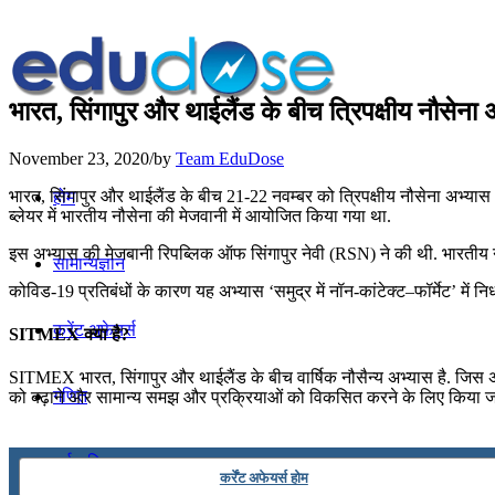
भारत, सिंगापुर और थाईलैंड के बीच त्रिपक्षीय नौ
November 23, 2020
/
by
Team EduDose
भारत, सिंगापुर और थाईलैंड के बीच 21-22 नवम्बर को त्रिपक्षीय नौसेना अ
होम
ब्लेयर में भारतीय नौसेना की मेजवानी में आयोजित किया गया था.
इस अभ्यास की मेजबानी रिपब्लिक ऑफ सिंगापुर नेवी (RSN) ने की थी. भारतीय नौ
सामान्यज्ञान
कोविड-19 प्रतिबंधों के कारण यह अभ्यास ‘समुद्र में नॉन-कांटेक्ट–फॉर्मेट’ में 
करेंट अफेयर्स
SITMEX क्या है?
SITMEX भारत, सिंगापुर और थाईलैंड के बीच वार्षिक नौसैन्य अभ्यास है. जिस अभ्
गणित
को बढ़ाने और सामान्य समझ और प्रक्रियाओं को विकसित करने के लिए किया जा
तर्कशक्ति
कर्रेंट अफेयर्स होम