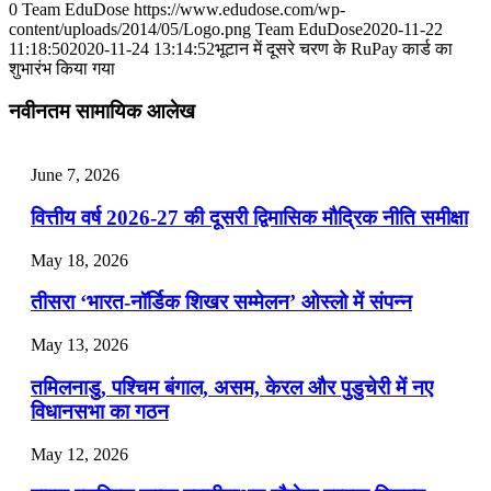
July 31, 2026
0
Team EduDose
https://www.edudose.com/wp-
content/uploads/2014/05/Logo.png
Team EduDose
2020-11-22
📝 डेली करेंट अफेयर्स: 28-31 जुलाई 2026
11:18:50
2020-11-24 13:14:52
भूटान में दूसरे चरण के RuPay कार्ड का
शुभारंभ किया गया
July 28, 2026
नवीनतम सामायिक आलेख
📝 डेली करेंट अफेयर्स: 25-27 जुलाई 2026
July 25, 2026
June 7, 2026
📝 डेली करेंट अफेयर्स: 22-24 जुलाई 2026
वित्तीय वर्ष 2026-27 की दूसरी द्विमासिक मौद्रिक नीति समीक्षा
July 22, 2026
May 18, 2026
📝 डेली करेंट अफेयर्स: 19-21 जुलाई 2026
तीसरा ‘भारत-नॉर्डिक शिखर सम्मेलन’ ओस्लो में संपन्न
July 19, 2026
May 13, 2026
📝 डेली करेंट अफेयर्स: 16-18 जुलाई 2026
तमिलनाडु, पश्चिम बंगाल, असम, केरल और पुडुचेरी में नए
विधानसभा का गठन
May 12, 2026