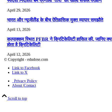
स्वदेशी निर्देशित बम प्रणाली ‘तारा’ का पहला सफल परीक्षण
April 29, 2026
भारत और न्यूजीलैंड के बीच ऐतिहासिक मुक्त व्यापार समझौते
April 13, 2026
कल्पाक्कम स्थित PFBR ने क्रिटिकेलिटी हासिल की, जानिए क्य
होता है क्रिटिकेलिटी
April 12, 2026
© Copyright - edudose.com
भारत का त्रि-चरणीय परमाणु कार्यक्रम
Link to Facebook
Link to X
April 9, 2026
Privacy Policy
नासा का आर्टेमिस-2 मिशन: मनुष्य एक बार फिर से चंद्रमा के कर
About |Contact
पहुंचा
Scroll to top
April 7, 2026
वित्तीय वर्ष 2026-27 की पहली द्विमासिक मौद्रिक नीति समीक्षा