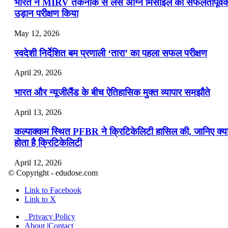
भारत ने MIRV तकनीक से लैस अग्नि मिसाइल का सफलतापूर्व
उड़ान परीक्षण किया
May 12, 2026
स्वदेशी निर्देशित बम प्रणाली ‘तारा’ का पहला सफल परीक्षण
April 29, 2026
भारत और न्यूजीलैंड के बीच ऐतिहासिक मुक्त व्यापार समझौते
April 13, 2026
कल्पाक्कम स्थित PFBR ने क्रिटिकेलिटी हासिल की, जानिए क्य
होता है क्रिटिकेलिटी
April 12, 2026
© Copyright - edudose.com
भारत का त्रि-चरणीय परमाणु कार्यक्रम
Link to Facebook
Link to X
April 9, 2026
Privacy Policy
नासा का आर्टेमिस-2 मिशन: मनुष्य एक बार फिर से चंद्रमा के कर
About |Contact