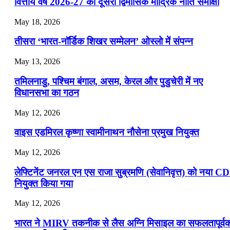
📝 डेली करेंट अफेयर्स: 19-21 जुलाई 2026
वित्तीय वर्ष 2026-27 की दूसरी द्विमासिक मौद्रिक नीति समीक्षा
July 19, 2026
May 18, 2026
📝 डेली करेंट अफेयर्स: 16-18 जुलाई 2026
तीसरा ‘भारत-नॉर्डिक शिखर सम्मेलन’ ओस्लो में संपन्न
July 16, 2026
May 13, 2026
📝 डेली करेंट अफेयर्स: 13-15 जुलाई 2026
तमिलनाडु, पश्चिम बंगाल, असम, केरल और पुडुचेरी में नए
विधानसभा का गठन
May 12, 2026
वाइस एडमिरल कृष्णा स्वामीनाथन नौसेना प्रमुख नियुक्त
May 12, 2026
लेफ्टिनेंट जनरल एन एस राजा सुब्रमणि (सेवानिवृत्त) को नया C
नियुक्त किया गया
May 12, 2026
भारत ने MIRV तकनीक से लैस अग्नि मिसाइल का सफलतापूर्व