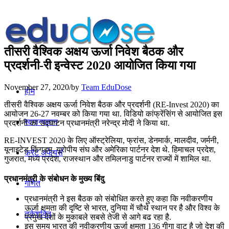
तीसरी वैश्विक अक्षय ऊर्जा निवेश बैठक और
प्रदर्शनी-री इन्वेस्ट 2020 आयोजित किया गया
November 27, 2020
/
by
Team EduDose
होम
तीसरी वैश्विक अक्षय ऊर्जा निवेश बैठक और प्रदर्शनी (RE-Invest 2020) का
आयोजन 26-27 नवम्बर को किया गया था. विडियो कांफ्रेंसिंग से आयोजित इस
सामान्यज्ञान
प्रदर्शनी का उद्घाटन प्रधानमंत्री नरेन्‍द्र मोदी ने किया था.
RE-INVEST 2020 के लिए ऑस्ट्रेलिया, फ्रांस, डेनमार्क, मालदीव, जर्मनी,
यूनाइटेड किंगडम, यूरोपीय संघ और अमेरिका पार्टनर देश थे. हिमाचल प्रदेश,
करेंट अफेयर्स
गुजरात, मध्य प्रदेश, राजस्थान और तमिलनाडु पार्टनर राज्यों में शामिल था.
प्रधानमंत्री के संबोधन के मुख्य बिंदु
गणित
प्रधानमंत्री ने इस बैठक को संबोधित करते हुए कहा कि नवीकरणीय
ऊर्जा क्षमता की दृष्टि से भारत, दुनिया में चौथे स्‍थान पर है और विश्‍व के
तर्कशक्ति
प्रमुख देशों के मुकाबले सबसे तेजी से आगे बढ रहा है.
इस समय भारत की नवीकरणीय ऊर्जा क्षमता 136 गीगा वाट है जो देश की