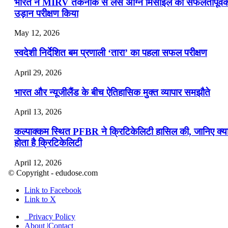
भारत ने MIRV तकनीक से लैस अग्नि मिसाइल का सफलतापूर्व
उड़ान परीक्षण किया
May 12, 2026
स्वदेशी निर्देशित बम प्रणाली ‘तारा’ का पहला सफल परीक्षण
April 29, 2026
भारत और न्यूजीलैंड के बीच ऐतिहासिक मुक्त व्यापार समझौते
April 13, 2026
कल्पाक्कम स्थित PFBR ने क्रिटिकेलिटी हासिल की, जानिए क्य
होता है क्रिटिकेलिटी
April 12, 2026
© Copyright - edudose.com
भारत का त्रि-चरणीय परमाणु कार्यक्रम
Link to Facebook
Link to X
April 9, 2026
Privacy Policy
नासा का आर्टेमिस-2 मिशन: मनुष्य एक बार फिर से चंद्रमा के कर
About |Contact