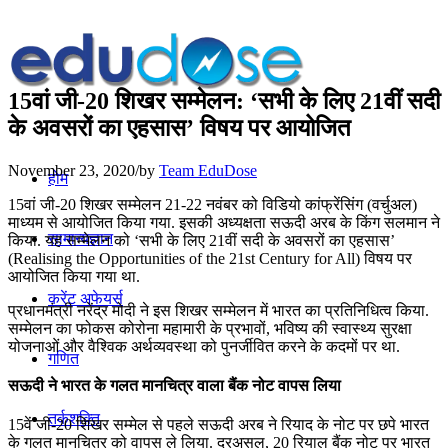
15वां जी-20 शिखर सम्मेलन: ‘सभी के लिए 21वीं सदी
के अवसरों का एहसास’ विषय पर आयोजित
November 23, 2020
/
by
Team EduDose
होम
15वां जी-20 शिखर सम्मेलन 21-22 नवंबर को विडियो कांफ्रेंसिंग (वर्चुअल)
माध्यम से आयोजित किया गया. इसकी अध्यक्षता सऊदी अरब के किंग सलमान ने
सामान्यज्ञान
किया. यह सम्मेलन को ‘सभी के लिए 21वीं सदी के अवसरों का एहसास’
(Realising the Opportunities of the 21st Century for All) विषय पर
आयोजित किया गया था.
करेंट अफेयर्स
प्रधानमंत्री नरेंद्र मोदी ने इस शिखर सम्मेलन में भारत का प्रतिनिधित्व किया.
सम्मेलन का फोकस कोरोना महामारी के प्रभावों, भविष्य की स्वास्थ्य सुरक्षा
योजनाओं और वैश्विक अर्थव्यवस्था को पुनर्जीवित करने के कदमों पर था.
गणित
सऊदी ने भारत के गलत मानचित्र वाला बैंक नोट वापस लिया
तर्कशक्ति
15वें जी-20 शिखर सम्मेल से पहले सऊदी अरब ने रियाद के नोट पर छपे भारत
के गलत मानचित्र को वापस ले लिया. दरअसल, 20 रियाल बैंक नोट पर भारत