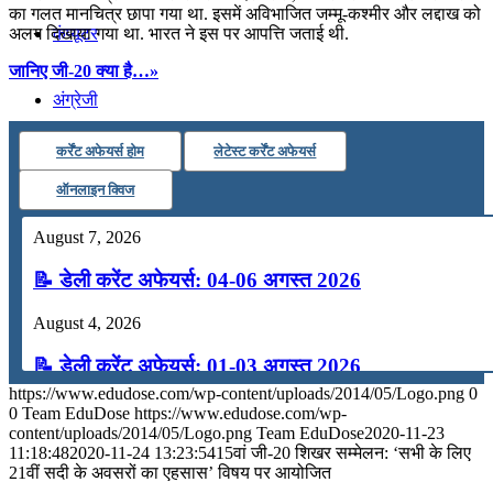
का गलत मानचित्र छापा गया था. इसमें अविभाजित जम्मू-कश्मीर और लद्दाख को
कंप्यूटर
अलग दिखाया गया था. भारत ने इस पर आपत्ति जताई थी.
जानिए जी-20 क्या है…»
अंग्रेजी
कर्रेंट अफेयर्स होम
लेटेस्ट कर्रेंट अफेयर्स
मॉक टेस्ट
ऑनलाइन क्विज
टुडेज जीके
August 7, 2026
📝 डेली करेंट अफेयर्स: 04-06 अगस्त 2026
Menu
Menu
August 4, 2026
📝 डेली करेंट अफेयर्स: 01-03 अगस्त 2026
https://www.edudose.com/wp-content/uploads/2014/05/Logo.png
0
July 31, 2026
0
Team EduDose
https://www.edudose.com/wp-
content/uploads/2014/05/Logo.png
Team EduDose
2020-11-23
📝 डेली करेंट अफेयर्स: 28-31 जुलाई 2026
11:18:48
2020-11-24 13:23:54
15वां जी-20 शिखर सम्मेलन: ‘सभी के लिए
21वीं सदी के अवसरों का एहसास’ विषय पर आयोजित