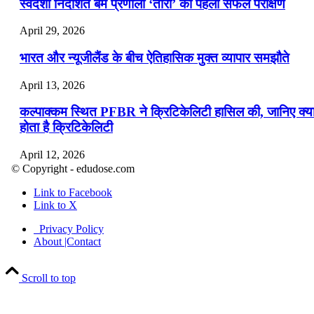
स्वदेशी निर्देशित बम प्रणाली ‘तारा’ का पहला सफल परीक्षण
April 29, 2026
भारत और न्यूजीलैंड के बीच ऐतिहासिक मुक्त व्यापार समझौते
April 13, 2026
कल्पाक्कम स्थित PFBR ने क्रिटिकेलिटी हासिल की, जानिए क्य
होता है क्रिटिकेलिटी
April 12, 2026
© Copyright - edudose.com
भारत का त्रि-चरणीय परमाणु कार्यक्रम
Link to Facebook
Link to X
April 9, 2026
Privacy Policy
नासा का आर्टेमिस-2 मिशन: मनुष्य एक बार फिर से चंद्रमा के कर
About |Contact
पहुंचा
Scroll to top
April 7, 2026
वित्तीय वर्ष 2026-27 की पहली द्विमासिक मौद्रिक नीति समीक्षा