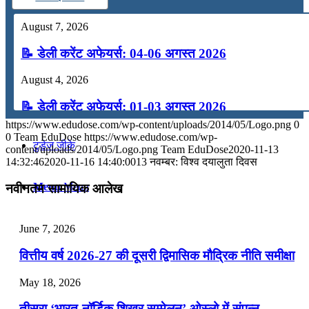
कंप्यूटर
August 7, 2026
📝 डेली करेंट अफेयर्स: 04-06 अगस्त 2026
अंग्रेजी
August 4, 2026
मॉक टेस्ट
📝 डेली करेंट अफेयर्स: 01-03 अगस्त 2026
https://www.edudose.com/wp-content/uploads/2014/05/Logo.png
0
July 31, 2026
0
Team EduDose
https://www.edudose.com/wp-
टुडेज जीके
content/uploads/2014/05/Logo.png
Team EduDose
2020-11-13
📝 डेली करेंट अफेयर्स: 28-31 जुलाई 2026
14:32:46
2020-11-16 14:40:00
13 नवम्बर: विश्व दयालुता दिवस
Menu
Menu
July 28, 2026
नवीनतम सामायिक आलेख
📝 डेली करेंट अफेयर्स: 25-27 जुलाई 2026
June 7, 2026
July 25, 2026
वित्तीय वर्ष 2026-27 की दूसरी द्विमासिक मौद्रिक नीति समीक्षा
📝 डेली करेंट अफेयर्स: 22-24 जुलाई 2026
May 18, 2026
July 22, 2026
तीसरा ‘भारत-नॉर्डिक शिखर सम्मेलन’ ओस्लो में संपन्न