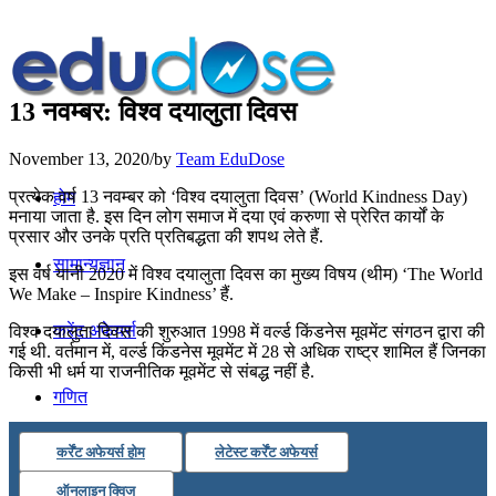
13 नवम्बर: विश्व दयालुता दिवस
November 13, 2020
/
by
Team EduDose
प्रत्येक वर्ष 13 नवम्बर को ‘विश्व दयालुता दिवस’ (World Kindness Day)
होम
मनाया जाता है. इस दिन लोग समाज में दया एवं करुणा से प्रेरित कार्यों के
प्रसार और उनके प्रति प्रतिबद्धता की शपथ लेते हैं.
सामान्यज्ञान
इस वर्ष यानी 2020 में विश्व दयालुता दिवस का मुख्य विषय (थीम) ‘The World
We Make – Inspire Kindness’ हैं.
करेंट अफेयर्स
विश्व दयालुता दिवस की शुरुआत 1998 में वर्ल्ड किंडनेस मूवमेंट संगठन द्वारा की
गई थी. वर्तमान में, वर्ल्ड किंडनेस मूवमेंट में 28 से अधिक राष्ट्र शामिल हैं जिनका
किसी भी धर्म या राजनीतिक मूवमेंट से संबद्ध नहीं है.
गणित
कर्रेंट अफेयर्स होम
लेटेस्ट कर्रेंट अफेयर्स
तर्कशक्ति
ऑनलाइन क्विज