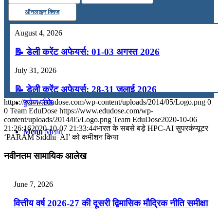
ऑनलाइन क्विज
कंप्यूटर
August 4, 2026
अंग्रेजी
📝 डेली करेंट अफेयर्स: 01-03 अगस्त 2026
July 31, 2026
मॉक टेस्ट
📝 डेली करेंट अफेयर्स: 28-31 जुलाई 2026
https://www.edudose.com/wp-content/uploads/2014/05/Logo.png
0
टुडेज जीके
July 28, 2026
0
Team EduDose
https://www.edudose.com/wp-
content/uploads/2014/05/Logo.png
Team EduDose
2020-10-06
📝 डेली करेंट अफेयर्स: 25-27 जुलाई 2026
21:26:16
2020-10-07 21:33:44
भारत के सबसे बड़े HPC-AI सुपरकंप्यूटर
Menu
Menu
‘PARAM Siddhi–AI’ को कमीशन किया
July 25, 2026
नवीनतम सामायिक आलेख
📝 डेली करेंट अफेयर्स: 22-24 जुलाई 2026
July 22, 2026
June 7, 2026
📝 डेली करेंट अफेयर्स: 19-21 जुलाई 2026
वित्तीय वर्ष 2026-27 की दूसरी द्विमासिक मौद्रिक नीति समीक्षा