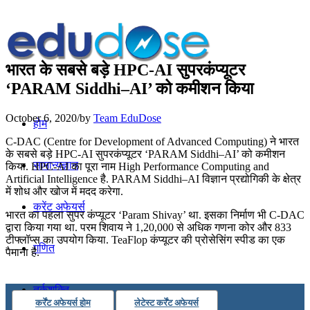
भारत के सबसे बड़े HPC-AI सुपरकंप्यूटर
‘PARAM Siddhi–AI’ को कमीशन किया
October 6, 2020
/
by
Team EduDose
होम
C-DAC (Centre for Development of Advanced Computing) ने भारत
के सबसे बड़े HPC-AI सुपरकंप्यूटर ‘PARAM Siddhi–AI’ को कमीशन
सामान्यज्ञान
किया. HPC-AI का पूरा नाम High Performance Computing and
Artificial Intelligence है. PARAM Siddhi–AI विज्ञान प्रद्योगिकी के क्षेत्र
में शोध और खोज में मदद करेगा.
करेंट अफेयर्स
भारत का पहला सुपर कंप्यूटर ‘Param Shivay’ था. इसका निर्माण भी C-DAC
द्वारा किया गया था. परम शिवाय ने 1,20,000 से अधिक गणना कोर और 833
टीफ्लॉप्स का उपयोग किया. TeaFlop कंप्यूटर की प्रोसेसिंग स्पीड का एक
गणित
पैमाना है.
तर्कशक्ति
कर्रेंट अफेयर्स होम
लेटेस्ट कर्रेंट अफेयर्स