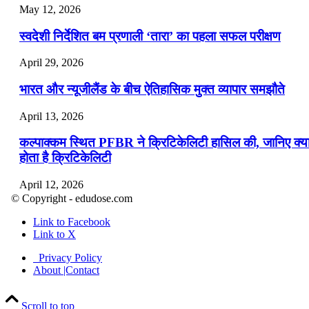
May 12, 2026
स्वदेशी निर्देशित बम प्रणाली ‘तारा’ का पहला सफल परीक्षण
April 29, 2026
भारत और न्यूजीलैंड के बीच ऐतिहासिक मुक्त व्यापार समझौते
April 13, 2026
कल्पाक्कम स्थित PFBR ने क्रिटिकेलिटी हासिल की, जानिए क्य
होता है क्रिटिकेलिटी
April 12, 2026
© Copyright - edudose.com
भारत का त्रि-चरणीय परमाणु कार्यक्रम
Link to Facebook
Link to X
April 9, 2026
Privacy Policy
नासा का आर्टेमिस-2 मिशन: मनुष्य एक बार फिर से चंद्रमा के कर
About |Contact
पहुंचा
Scroll to top
April 7, 2026