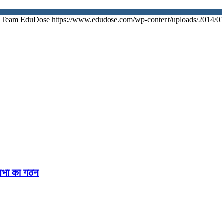
Team EduDose
https://www.edudose.com/wp-content/uploads/2014/0
नसभा का गठन