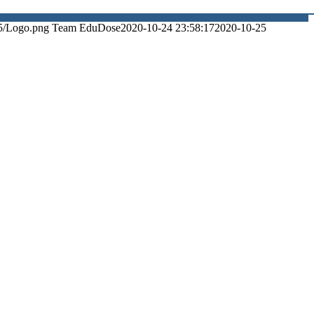
5/Logo.png
Team EduDose
2020-10-24 23:58:17
2020-10-25