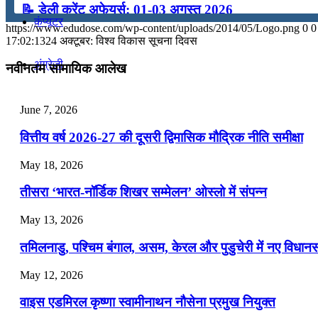
📝 डेली करेंट अफेयर्स: 01-03 अगस्त 2026
कंप्यूटर
https://www.edudose.com/wp-content/uploads/2014/05/Logo.png
0
0
July 31, 2026
17:02:13
24 अक्टूबर: विश्व विकास सूचना दिवस
📝 डेली करेंट अफेयर्स: 28-31 जुलाई 2026
अंग्रेजी
नवीनतम सामायिक आलेख
July 28, 2026
मॉक टेस्ट
June 7, 2026
📝 डेली करेंट अफेयर्स: 25-27 जुलाई 2026
वित्तीय वर्ष 2026-27 की दूसरी द्विमासिक मौद्रिक नीति समीक्षा
July 25, 2026
टुडेज जीके
May 18, 2026
📝 डेली करेंट अफेयर्स: 22-24 जुलाई 2026
तीसरा ‘भारत-नॉर्डिक शिखर सम्मेलन’ ओस्लो में संपन्न
Menu
Menu
July 22, 2026
May 13, 2026
📝 डेली करेंट अफेयर्स: 19-21 जुलाई 2026
तमिलनाडु, पश्चिम बंगाल, असम, केरल और पुडुचेरी में नए विधा
July 19, 2026
May 12, 2026
📝 डेली करेंट अफेयर्स: 16-18 जुलाई 2026
वाइस एडमिरल कृष्णा स्वामीनाथन नौसेना प्रमुख नियुक्त