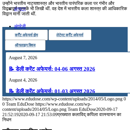
उन्होंने भारतीय नाट्यशास्त्र और भारतीय पारंपरिक कला पर गंभीर और
विद्वतापूर्ण पुस्तकें भी लिखी थीं. वह देश में भारतीय कला शास्त्र की आधिकारिक
कंप्यूटर
विद्वान मानी जाती थीं.
अंग्रेजी
कर्रेंट अफेयर्स होम
लेटेस्ट कर्रेंट अफेयर्स
मॉक टेस्ट
ऑनलाइन क्विज
August 7, 2026
टुडेज जीके
📝 डेली करेंट अफेयर्स: 04-06 अगस्त 2026
Menu
Menu
August 4, 2026
📝 डेली करेंट अफेयर्स: 01-03 अगस्त 2026
https://www.edudose.com/wp-content/uploads/2014/05/Logo.png
0
July 31, 2026
0
Team EduDose
https://www.edudose.com/wp-
content/uploads/2014/05/Logo.png
Team EduDose
2020-09-17
📝 डेली करेंट अफेयर्स: 28-31 जुलाई 2026
21:52:19
2020-09-17 21:53:09
प्रख्यात कलाविद् कपिला वात्स्यायन का
निधन
July 28, 2026