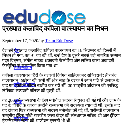
प्रख्यात कलाविद् कपिला वात्स्यायन का निधन
September 17, 2020
/
by
Team EduDose
देश की प्रख्यात कलाविद् कपिला वात्स्यायन का 16 सितम्बर को दिल्ली में
होम
निधन हो गया. वह 91 वर्ष की थीं. उन्हें देश के दूसरे सबसे बड़े नागरिक सम्मान
पद्म विभूषण, संगीत नाटक अकादमी फैलोशिप और ललित कला अकादमी
फैलोशिप से सम्मानित किया गया था.
सामान्यज्ञान
कपिला वात्स्यायन हिंदी के यशस्वी दिवंगत साहित्यकार सच्चिदानंद हीरानंद
वात्स्यायन ‘अज्ञेय’ की पत्नी थीं और साठ के दशक में अपने पति से तलाक के
करेंट अफेयर्स
बाद वह एकांकी जीवन व्यतीत कर रही थीं. वह राष्ट्रीय आंदोलन की प्रसिद्ध
लेखिका सत्यवती मलिक की पुत्री थीं.
वह 2006 में राज्यसभा के लिए मनोनीत सदस्य नियुक्त की गई थीं और लाभ के
गणित
पद के विवाद के कारण उन्होंने राज्यसभा की सदस्यता त्याग दी थी. इसके बाद
वह दोबारा फिर राज्यसभा की सदस्य मनोनीत की गई थीं. श्रीमती वात्स्यायन
राष्ट्रीय इंदिरा गांधी राष्ट्रीय कला केंद्र की संस्थापक सचिव थी और इंडिया
तर्कशक्ति
इंटरनेशनल सेंटर की आजीवन ट्रस्टी भी थीं.