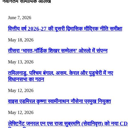
नवीनतम सामायिक आलेख
📝 डेली करेंट अफेयर्स: 25-27 जुलाई 2026
July 25, 2026
June 7, 2026
📝 डेली करेंट अफेयर्स: 22-24 जुलाई 2026
वित्तीय वर्ष 2026-27 की दूसरी द्विमासिक मौद्रिक नीति समीक्षा
July 22, 2026
May 18, 2026
📝 डेली करेंट अफेयर्स: 19-21 जुलाई 2026
तीसरा ‘भारत-नॉर्डिक शिखर सम्मेलन’ ओस्लो में संपन्न
July 19, 2026
May 13, 2026
📝 डेली करेंट अफेयर्स: 16-18 जुलाई 2026
तमिलनाडु, पश्चिम बंगाल, असम, केरल और पुडुचेरी में नए
विधानसभा का गठन
May 12, 2026
वाइस एडमिरल कृष्णा स्वामीनाथन नौसेना प्रमुख नियुक्त
May 12, 2026
लेफ्टिनेंट जनरल एन एस राजा सुब्रमणि (सेवानिवृत्त) को नया C