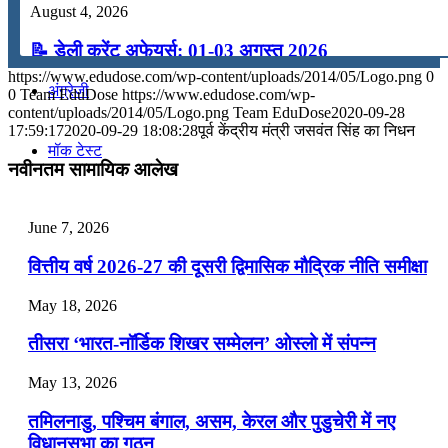
August 4, 2026
कंप्यूटर
📝 डेली करेंट अफेयर्स: 01-03 अगस्त 2026
https://www.edudose.com/wp-content/uploads/2014/05/Logo.png
0
July 31, 2026
अंग्रेजी
0
Team EduDose
https://www.edudose.com/wp-
content/uploads/2014/05/Logo.png
Team EduDose
2020-09-28
📝 डेली करेंट अफेयर्स: 28-31 जुलाई 2026
17:59:17
2020-09-29 18:08:28
पूर्व केंद्रीय मंत्री जसवंत सिंह का निधन
मॉक टेस्ट
July 28, 2026
नवीनतम सामायिक आलेख
📝 डेली करेंट अफेयर्स: 25-27 जुलाई 2026
टुडेज जीके
June 7, 2026
July 25, 2026
वित्तीय वर्ष 2026-27 की दूसरी द्विमासिक मौद्रिक नीति समीक्षा
Menu
Menu
📝 डेली करेंट अफेयर्स: 22-24 जुलाई 2026
May 18, 2026
July 22, 2026
तीसरा ‘भारत-नॉर्डिक शिखर सम्मेलन’ ओस्लो में संपन्न
📝 डेली करेंट अफेयर्स: 19-21 जुलाई 2026
May 13, 2026
July 19, 2026
तमिलनाडु, पश्चिम बंगाल, असम, केरल और पुडुचेरी में नए
📝 डेली करेंट अफेयर्स: 16-18 जुलाई 2026
विधानसभा का गठन