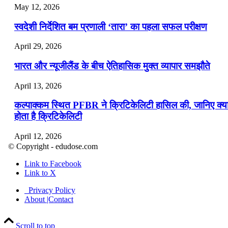
May 12, 2026
स्वदेशी निर्देशित बम प्रणाली ‘तारा’ का पहला सफल परीक्षण
April 29, 2026
भारत और न्यूजीलैंड के बीच ऐतिहासिक मुक्त व्यापार समझौते
April 13, 2026
कल्पाक्कम स्थित PFBR ने क्रिटिकेलिटी हासिल की, जानिए क्य
होता है क्रिटिकेलिटी
April 12, 2026
© Copyright - edudose.com
भारत का त्रि-चरणीय परमाणु कार्यक्रम
Link to Facebook
Link to X
April 9, 2026
Privacy Policy
नासा का आर्टेमिस-2 मिशन: मनुष्य एक बार फिर से चंद्रमा के कर
About |Contact
पहुंचा
Scroll to top
April 7, 2026