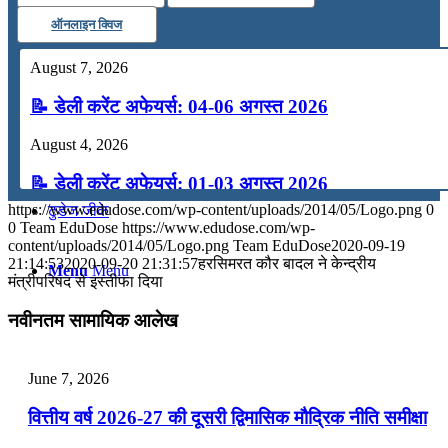
ऑनलाइन क्विज
कंप्यूटर
August 7, 2026
अंग्रेजी
📝 डेली करेंट अफेयर्स: 04-06 अगस्त 2026
August 4, 2026
मॉक टेस्ट
📝 डेली करेंट अफेयर्स: 01-03 अगस्त 2026
https://www.edudose.com/wp-content/uploads/2014/05/Logo.png
0
टुडेज जीके
July 31, 2026
0
Team EduDose
https://www.edudose.com/wp-
content/uploads/2014/05/Logo.png
Team EduDose
2020-09-19
📝 डेली करेंट अफेयर्स: 28-31 जुलाई 2026
21:14:53
2020-09-20 21:31:57
हरसिमरत कौर बादल ने केन्द्रीय
Menu
Menu
मंत्रीपरिषद से इस्तीफा दिया
July 28, 2026
नवीनतम सामायिक आलेख
📝 डेली करेंट अफेयर्स: 25-27 जुलाई 2026
July 25, 2026
June 7, 2026
📝 डेली करेंट अफेयर्स: 22-24 जुलाई 2026
वित्तीय वर्ष 2026-27 की दूसरी द्विमासिक मौद्रिक नीति समीक्षा