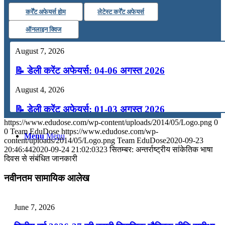
कर्रेंट अफेयर्स होम
लेटेस्ट कर्रेंट अफेयर्स
कंप्यूटर
ऑनलाइन क्विज
अंग्रेजी
August 7, 2026
📝 डेली करेंट अफेयर्स: 04-06 अगस्त 2026
मॉक टेस्ट
August 4, 2026
टुडेज जीके
📝 डेली करेंट अफेयर्स: 01-03 अगस्त 2026
https://www.edudose.com/wp-content/uploads/2014/05/Logo.png
0
July 31, 2026
0
Team EduDose
https://www.edudose.com/wp-
Menu
Menu
content/uploads/2014/05/Logo.png
Team EduDose
2020-09-23
📝 डेली करेंट अफेयर्स: 28-31 जुलाई 2026
20:46:44
2020-09-24 21:02:03
23 सितम्बर: अन्तर्राष्ट्रीय सांकेतिक भाषा
दिवस से संबंधित जानकारी
July 28, 2026
नवीनतम सामायिक आलेख
📝 डेली करेंट अफेयर्स: 25-27 जुलाई 2026
July 25, 2026
June 7, 2026