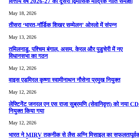
📝 डेली करेंट अफेयर्स: 22-24 जुलाई 2026
वित्तीय वर्ष 2026-27 की दूसरी द्विमासिक मौद्रिक नीति समीक्षा
July 22, 2026
May 18, 2026
📝 डेली करेंट अफेयर्स: 19-21 जुलाई 2026
तीसरा ‘भारत-नॉर्डिक शिखर सम्मेलन’ ओस्लो में संपन्न
July 19, 2026
May 13, 2026
📝 डेली करेंट अफेयर्स: 16-18 जुलाई 2026
तमिलनाडु, पश्चिम बंगाल, असम, केरल और पुडुचेरी में नए
विधानसभा का गठन
May 12, 2026
वाइस एडमिरल कृष्णा स्वामीनाथन नौसेना प्रमुख नियुक्त
May 12, 2026
लेफ्टिनेंट जनरल एन एस राजा सुब्रमणि (सेवानिवृत्त) को नया C
नियुक्त किया गया
May 12, 2026
भारत ने MIRV तकनीक से लैस अग्नि मिसाइल का सफलतापूर्व