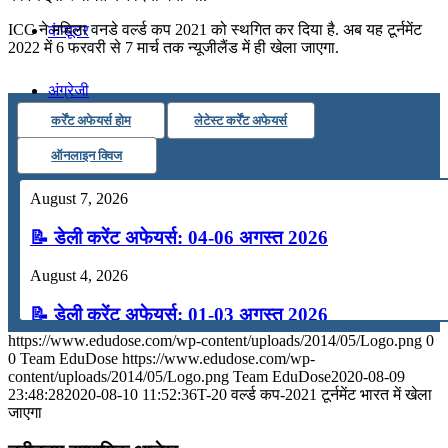
ICC ने महिला वनडे वर्ल्ड कप 2021 को स्थगित कर दिया है. अब यह टूर्नमेंट
कंप्यूटर
2022 में 6 फरवरी से 7 मार्च तक न्यूजीलैंड में ही खेला जाएगा.
अंग्रेजी
कर्रेंट अफेयर्स होम
लेटेस्ट कर्रेंट अफेयर्स
मॉक टेस्ट
ऑनलाइन क्विज
August 7, 2026
टुडेज जीके
📝 डेली करेंट अफेयर्स: 04-06 अगस्त 2026
Menu
Menu
August 4, 2026
📝 डेली करेंट अफेयर्स: 01-03 अगस्त 2026
https://www.edudose.com/wp-content/uploads/2014/05/Logo.png
0
July 31, 2026
0
Team EduDose
https://www.edudose.com/wp-
content/uploads/2014/05/Logo.png
Team EduDose
2020-08-09
📝 डेली करेंट अफेयर्स: 28-31 जुलाई 2026
23:48:28
2020-08-10 11:52:36
T-20 वर्ल्ड कप-2021 टूर्नमेंट भारत में खेला
जाएगा
July 28, 2026