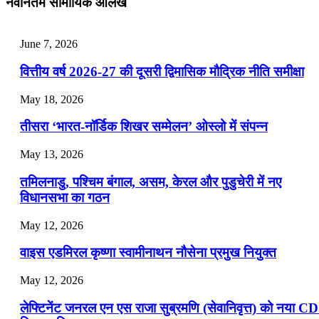
नवीनतम सामायिक आलेख
📝 डेली करेंट अफेयर्स: 25-27 जुलाई 2026
July 25, 2026
June 7, 2026
📝 डेली करेंट अफेयर्स: 22-24 जुलाई 2026
वित्तीय वर्ष 2026-27 की दूसरी द्विमासिक मौद्रिक नीति समीक्षा
July 22, 2026
May 18, 2026
📝 डेली करेंट अफेयर्स: 19-21 जुलाई 2026
तीसरा ‘भारत-नॉर्डिक शिखर सम्मेलन’ ओस्लो में संपन्न
July 19, 2026
May 13, 2026
📝 डेली करेंट अफेयर्स: 16-18 जुलाई 2026
तमिलनाडु, पश्चिम बंगाल, असम, केरल और पुडुचेरी में नए
विधानसभा का गठन
May 12, 2026
वाइस एडमिरल कृष्णा स्वामीनाथन नौसेना प्रमुख नियुक्त
May 12, 2026
लेफ्टिनेंट जनरल एन एस राजा सुब्रमणि (सेवानिवृत्त) को नया C